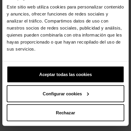
Este sitio web utiliza cookies para personalizar contenido
y anuncios, ofrecer funciones de redes sociales y
analizar el tráfico. Compartimos datos de uso con
Sandalias cangrejeras de...
Hada sabueso basset
nuestros socios de redes sociales, publicidad y análisis,
34,90 €
27,92 €
4,99 €
3,99 €
quienes pueden combinarla con otra información que les
hayas proporcionado o que hayan recopilado del uso de
sus servicios.
-20%
-20%
Aceptar todas las cookies
Configurar cookies
Peluche Judy de Zootopia 2
Handle It Rain Boot K
Rechazar
4,99 €
3,99 €
49,90 €
39,92 €