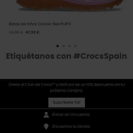
Botas de niños Classic Neo Puff K
59,90 €
47,93 €
Etiquétanos con #CrocsSpain
Únete al Club de Crocs™ y disfruta de un 10% descuento en tu
próxima compra.
Suscríbete Ya!
Entrar en mi cuenta
Encuentra tu tienda