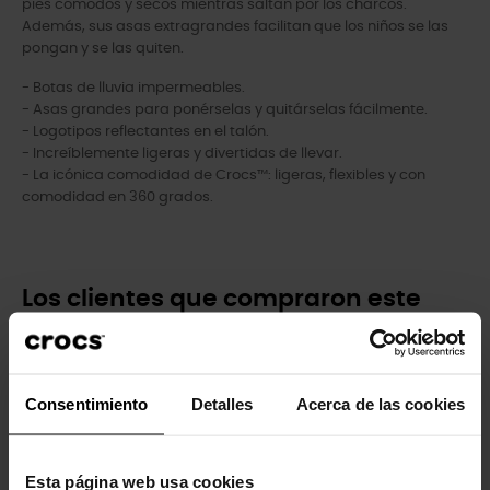
pies cómodos y secos mientras saltan por los charcos.
Además, sus asas extragrandes facilitan que los niños se las
pongan y se las quiten.
- Botas de lluvia impermeables.
- Asas grandes para ponérselas y quitárselas fácilmente.
- Logotipos reflectantes en el talón.
- Increíblemente ligeras y divertidas de llevar.
- La icónica comodidad de Crocs™: ligeras, flexibles y con
comodidad en 360 grados.
Los clientes que compraron este
producto también han comprado:
-20%
-20%
Consentimiento
Detalles
Acerca de las cookies
Esta página web usa cookies