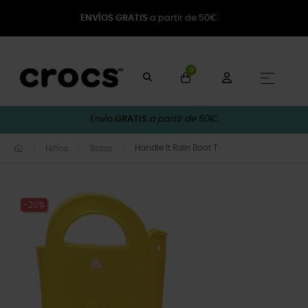
ENVÍOS GRATIS
a partir de 50€
0
Naveg
☰
Envío
GRATIS
a partir de 50€.
Handle It Rain Boot T
Niños
Botas
-20%