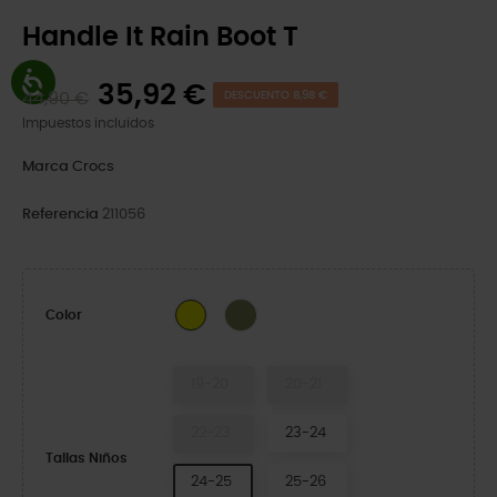
Handle It Rain Boot T
35,92 €
44,90 €
DESCUENTO 8,98 €
Impuestos incluidos
Marca
Crocs
Referencia
211056
Army Green
Yellow
Color
19-20
20-21
22-23
23-24
Tallas Niños
24-25
25-26