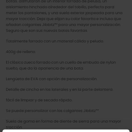
botas. disfrutarán de un interior forrado de pelusa, un
aislamiento hinchado alrededor del tobillo, perfecto para
meter los pantalones, y una suela exterior jaspeada para una
mayor tracción. Deja que elijan su color favorito e incluso que
añadan colgantes Jibbitz™ para una mayor personalización.
Seguro que son sus nuevas botas favoritas.
Totalmente forrado con un material cálido y peludo.
400g de relleno.
El clásico zueco forrado con un cuello de embudo de nylon
suelto, que da la apariencia de una bota.
Lengüeta de EVA con opción de personalización.
Detalle de cincha en los laterales y en la parte delantera.
fácil de limpiar y de secado rápido.
Se puede personalizar con los colgantes Jibbitz™.
Suela de goma en forma de diente de sierra para una mayor
tracción.