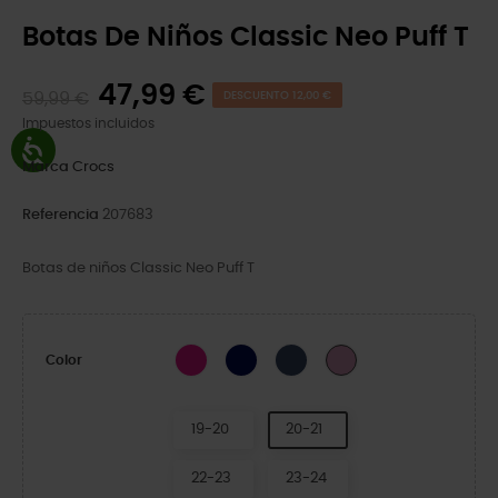
Botas De Niños Classic Neo Puff T
47,99 €
59,99 €
DESCUENTO 12,00 €
Impuestos incluidos
Marca
Crocs
Referencia
207683
Botas de niños Classic Neo Puff T
Candy Pink
Navy
Navy/Gum
Pink Tweed/Gum
Color
19-20
20-21
22-23
23-24