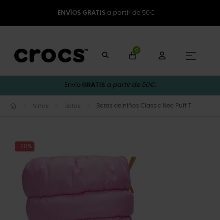
ENVÍOS GRATIS
a partir de 50€
0
Naveg
☰
Envío
GRATIS
a partir de 50€.
Botas de niños Classic Neo Puff T
Niños
Botas
-20%