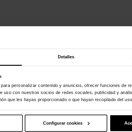
nd Jaunt Kids! Si buscas una bota de agua que ofrezca estilo y confor
Detalles
s
s para personalizar contenido y anuncios, ofrecer funciones de re
e uso con nuestros socios de redes sociales, publicidad y análi
ión que les hayas proporcionado o que hayan recopilado del uso
egoría:
Configurar cookies
Ace