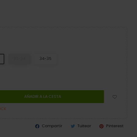
sia
33-34
34-35
AÑADIR A LA CESTA
OCK
Compartir
Tuitear
Pinterest