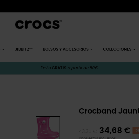
S
JIBBITZ™
BOLSOS Y ACCESORIOS
COLECCIONES
Envío
GRATIS
a partir de 50€.
Crocband Jaunt
34,68 €
43,35 €
D
Impuestos incluidos