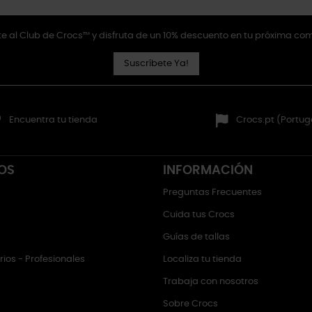
e al Club de Crocs™ y disfruta de un 10% descuento en tu próxima co
Suscríbete Ya!
Encuentra tu tienda
Crocs.pt (Portug
OS
INFORMACIÓN
Preguntas Frecuentes
Cuida tus Crocs
Guías de tallas
ios - Profesionales
Localiza tu tienda
Trabaja con nosotros
Sobre Crocs