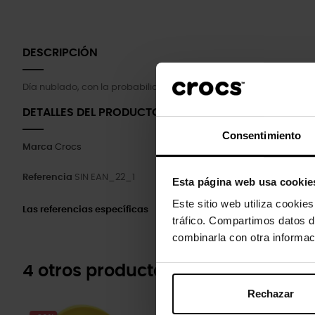
DESCRIPCIÓN
Día nublado, con la probabilidad de agua... Perfecto para Crocba
DETALLES DEL PRODUCTO
Consentimiento
Marca
Crocs
Referencia
SIN EAN_22_1
Esta página web usa cookie
Este sitio web utiliza cookie
Las referencias específicas
tráfico. Compartimos datos d
combinarla con otra informac
4 otros productos de la misma cat
Rechazar