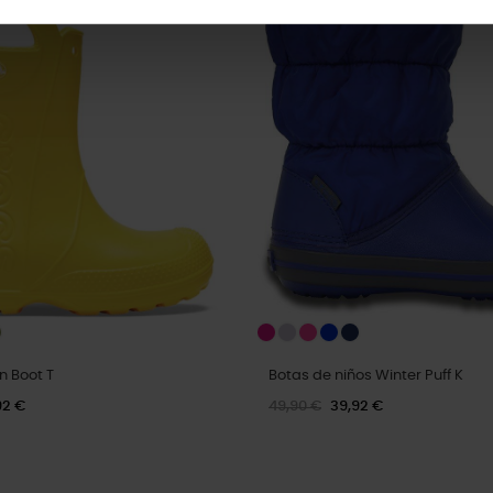
-20%
n Boot T
Botas de niños Winter Puff K
92 €
49,90 €
39,92 €