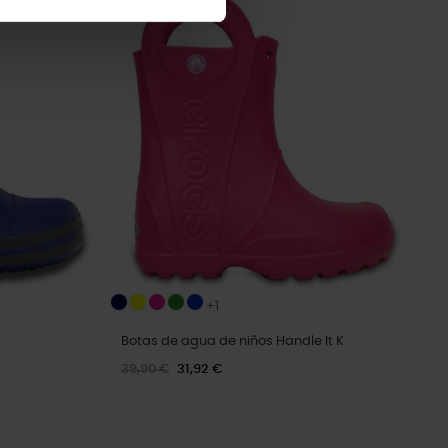
-20%
+1
Botas de agua de niños Handle It K
39,90 €
31,92 €