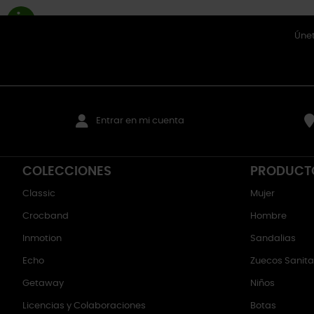
Únet
Entrar en mi cuenta
COLECCIONES
PRODUCT
Classic
Mujer
Crocband
Hombre
Inmotion
Sandalias
Echo
Zuecos Sanitar
Getaway
Niños
Licencias y Colaboraciones
Botas