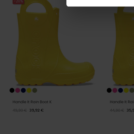
-20%
-20%
Handle It Rain Boot K
Handle It Rai
49,90 €
39,92 €
44,90 €
35,