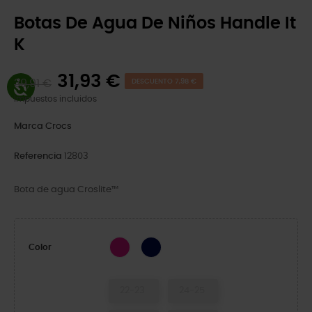
Botas De Agua De Niños Handle It
K
31,93 €
39,91 €
DESCUENTO 7,98 €
Impuestos incluidos
Marca
Crocs
Referencia
12803
Bota de agua Croslite™
Candy Pink
Navy
Color
22-23
24-25