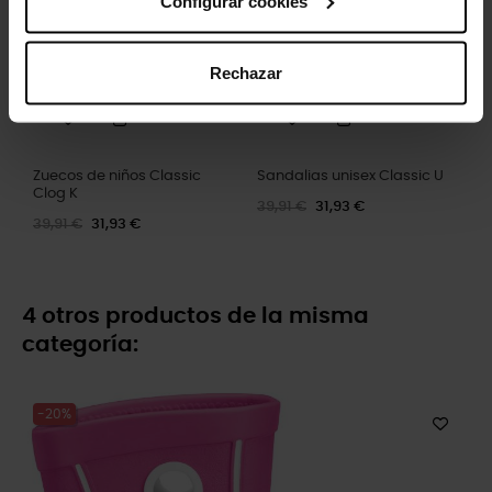
Configurar cookies
Rechazar
Zuecos de niños Classic
Sandalias unisex Classic U
Clog K
39,91 €
31,93 €
39,91 €
31,93 €
4 otros productos de la misma
categoría:
-20%