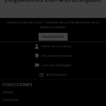
Etiquétanos con #CrocsSpain
Únete al Club de Crocs™ y disfruta de un 10% descuento en tu
próxima compra.
Suscríbete Ya!
Entrar en mi cuenta
Encuentra tu tienda
Crocs.pt (Portugal)
#CrocsSpain
COLECCIONES
Classic
Crocband