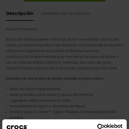
Descripción
Detalles del producto
Haz un chapoteo.
Ahora los niños pueden disfrutar de la comodidad clásica de
Crocs, incluso en los días más lluviosos. Esta bota de lluvia para
niños está disponible en colores brillantes con una
construcción impermeable que mantiene los pies cómodos y
secos cuando saltan charcos. Además, las asas de gran
tamaño hacen que sea fácil de poner y quitar para los niños.
Detalles de las botas de lluvia Handle It para niños:
Bota de lluvia impermeable.
Asas grandes para poner y quitar fácilmente.
Logotipos reflectantes en el talón.
Increíblemente ligero y divertido de llevar.
Iconic Crocs Comfort™: ligero. Flexible. Comodidad de 360
grados.