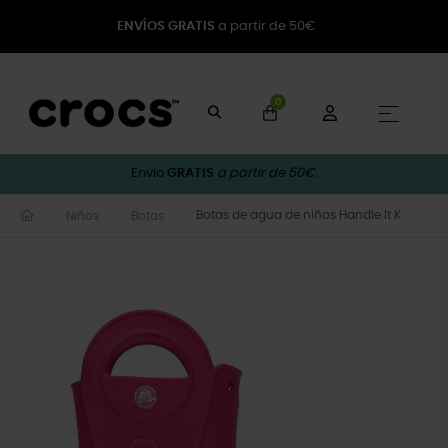
ENVÍOS GRATIS
a partir de 50€
0
Naveg
☰
Envío
GRATIS
a partir de 50€.
Botas de agua de niños Handle It K
Niños
Botas