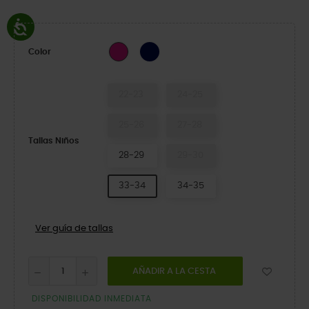
Navy
Candy Pink
Color
22-23
24-25
25-26
27-28
Tallas Niños
28-29
29-30
33-34
34-35
Ver guía de tallas
AÑADIR A LA CESTA
DISPONIBILIDAD INMEDIATA