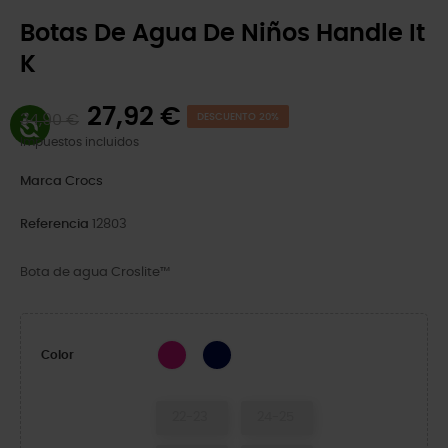
Botas De Agua De Niños Handle It
K
27,92 €
34,90 €
DESCUENTO 20%
Impuestos incluidos
Marca
Crocs
Referencia
12803
Bota de agua Croslite™
Candy Pink
Navy
Color
22-23
24-25