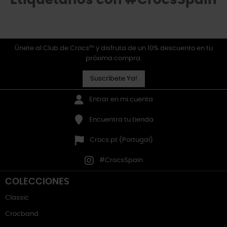
Etiquétanos con #CrocsSpain
Únete al Club de Crocs™ y disfruta de un 10% descuento en tu
próxima compra.
Suscríbete Ya!
Entrar en mi cuenta
Encuentra tu tienda
Crocs.pt (Portugal)
#CrocsSpain
COLECCIONES
Classic
Crocband