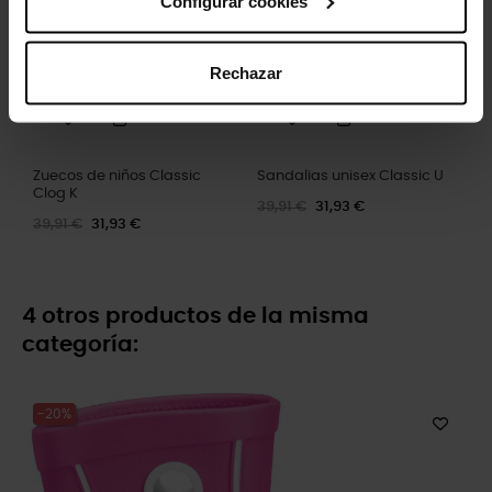
Configurar cookies
Rechazar
Zuecos de niños Classic
Sandalias unisex Classic U
Clog K
39,91 €
31,93 €
39,91 €
31,93 €
4 otros productos de la misma
categoría:
-20%