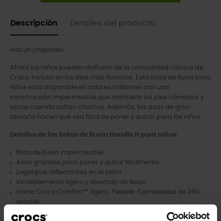
Descripción
Detalles del producto
Haz un chapoteo.
Ahora los niños pueden disfrutar de la comodidad clásica de
Crocs, incluso en los días más lluviosos. Esta bota de lluvia para
niños está disponible en colores brillantes con una
construcción impermeable que mantiene los pies cómodos y
secos cuando saltan charcos. Además, las asas de gran
tamaño hacen que sea fácil de poner y quitar para los niños.
Detalles de las botas de lluvia Handle It para niños:
Bota de lluvia impermeable.
Asas grandes para poner y quitar fácilmente.
Logotipos reflectantes en el talón.
Increíblemente ligero y divertido de llevar.
Iconic Crocs Comfort™: ligero. Flexible. Comodidad de 360
grados.