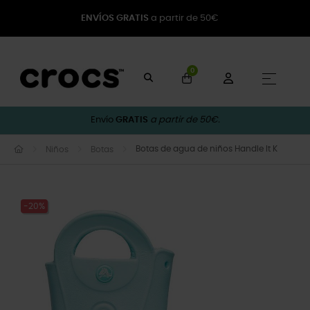
ENVÍOS GRATIS
a partir de 50€
0
Naveg
☰
Envío
GRATIS
a partir de 50€.
Botas de agua de niños Handle It K
Niños
Botas
-20%