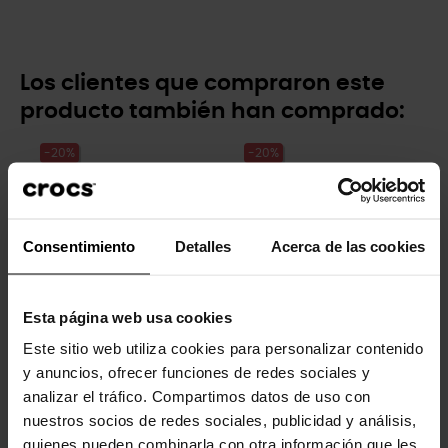
Los clientes que compraron este
producto también han comprado:
-20%
-20%
Consentimiento
Detalles
Acerca de las cookies
Esta página web usa cookies
Patito de goma
Letra E
Este sitio web utiliza cookies para personalizar contenido
4,99 €
3,99 €
4,99 €
3,99 €
y anuncios, ofrecer funciones de redes sociales y
analizar el tráfico. Compartimos datos de uso con
nuestros socios de redes sociales, publicidad y análisis,
-20%
-20%
quienes pueden combinarla con otra información que les