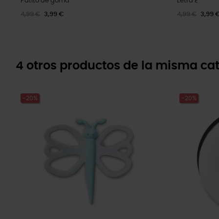
Patito de goma
Letra E
4,99 €
3,99 €
4,99 €
3,99 
4 otros productos de la misma cat
-20%
-20%