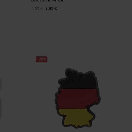
Dinosaurio verde
4,99 €
3,99 €
-20%