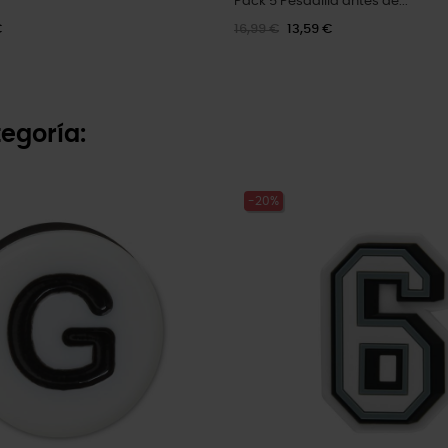
Pack 5 Pesadilla antes de...
€
16,99 €
13,59 €
egoría:
-20%