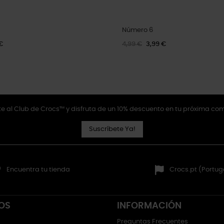
Número 6
€
4,99 €
3,99 €
e al Club de Crocs™ y disfruta de un 10% descuento en tu próxima co
Suscríbete Ya!
Encuentra tu tienda
Crocs.pt (Portug
OS
INFORMACIÓN
Preguntas Frecuentes