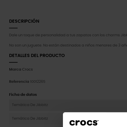
DESCRIPCIÓN
Dale un toque de personalidad a tus zapatos con los charms Jibb
No son un juguete. No están destinados a niños menores de 3 añ
DETALLES DEL PRODUCTO
Marca
Crocs
Referencia
10012265
Ficha de datos
Temática De Jibbitz
Temática De Jibbitz