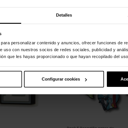
Detalles
oducto también han comprado:
s
s para personalizar contenido y anuncios, ofrecer funciones de re
-20%
e uso con nuestros socios de redes sociales, publicidad y análi
ión que les hayas proporcionado o que hayan recopilado del uso
Configurar cookies
Ace