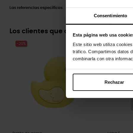
Las referencias específicas
Consentimiento
Los clientes que compraron este pr
Esta página web usa cookie
Este sitio web utiliza cookie
-20%
-20%
tráfico. Compartimos datos d
combinarla con otra informac
Rechazar