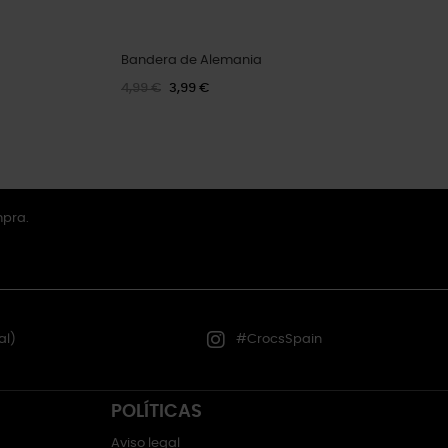
Bandera de Alemania
4,99 €
3,99 €
mpra.
al)
#CrocsSpain
POLÍTICAS
Aviso legal