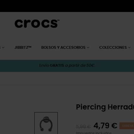
S
JIBBITZ™
BOLSOS Y ACCESORIOS
COLECCIONES
Envío
GRATIS
a partir de 50€.
Piercing Herrad
4,79 €
5,99 €
DESCUE
Impuestos incluidos