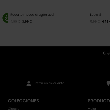
Recorte mosca dragón azul
Letra G
4,99 €
3,99 €
5,99 €
4,79 
Únet
Entrar en mi cuenta
COLECCIONES
PRODUCT
Classic
Mujer