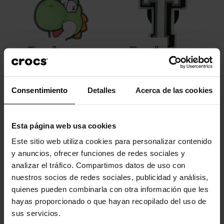
Super Mario Yoshi
Letra T
Consentimiento
Detalles
Acerca de las cookies
4,99 €
3,99 €
4,99 €
3,99 €
Esta página web usa cookies
-30%
-20%
Este sitio web utiliza cookies para personalizar contenido
y anuncios, ofrecer funciones de redes sociales y
analizar el tráfico. Compartimos datos de uso con
nuestros socios de redes sociales, publicidad y análisis,
quienes pueden combinarla con otra información que les
hayas proporcionado o que hayan recopilado del uso de
sus servicios.
Zuecos unisex Crush U
Número 9