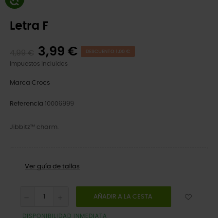
Letra F
3,99 €
4,99 €
DESCUENTO 1,00 €
Impuestos incluidos
Marca
Crocs
Referencia
10006999
Jibbitz™ charm.
Ver guía de tallas
AÑADIR A LA CESTA
DISPONIBILIDAD INMEDIATA