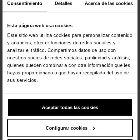
Consentimiento
Detalles
Acerca de las cookies
Esta página web usa cookies
Este sitio web utiliza cookies para personalizar contenido
y anuncios, ofrecer funciones de redes sociales y
NBA Chicago Bulls
Pequeño camión de
bomberos...
analizar el tráfico. Compartimos datos de uso con
4,99 €
3,99 €
4,99 €
3,99 €
nuestros socios de redes sociales, publicidad y análisis,
quienes pueden combinarla con otra información que les
hayas proporcionado o que hayan recopilado del uso de
sus servicios.
4 otros productos de la misma
categoría:
Aceptar todas las cookies
Configurar cookies