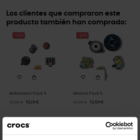
Los clientes que compraron este
producto también han comprado:
-20%
-20%
Baloncesto Pack 5
Minions Pack 5
18,99 €
15,19 €
16,99 €
13,59 €
-20%
-20%