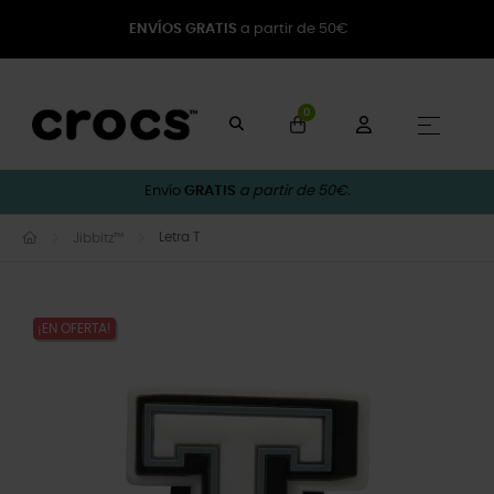
ENVÍOS GRATIS
a partir de 50€
0
Naveg
☰
Envío
GRATIS
a partir de 50€.
Letra T
Jibbitz™
¡EN OFERTA!