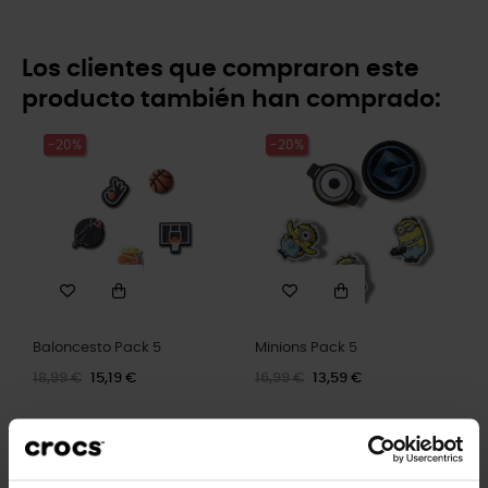
Los clientes que compraron este
producto también han comprado:
-20%
-20%
Baloncesto Pack 5
Minions Pack 5
18,99 €
15,19 €
16,99 €
13,59 €
-20%
-20%