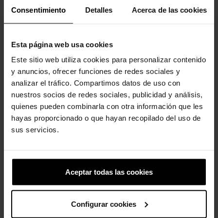
Consentimiento
Detalles
Acerca de las cookies
Esta página web usa cookies
Este sitio web utiliza cookies para personalizar contenido
y anuncios, ofrecer funciones de redes sociales y
NBA Chicago Bulls
Pequeño camión de
analizar el tráfico. Compartimos datos de uso con
bomberos...
4,99 €
3,99 €
nuestros socios de redes sociales, publicidad y análisis,
4,99 €
3,99 €
quienes pueden combinarla con otra información que les
hayas proporcionado o que hayan recopilado del uso de
sus servicios.
4 otros productos de la misma
categoría:
Aceptar todas las cookies
Configurar cookies