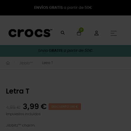
ENVÍOS GRATIS
a partir de 50€
0
Naveg
☰
Envío
GRATIS
a partir de 50€.
Letra T
Jibbitz™
Letra T
3,99 €
4,99 €
DESCUENTO 1,00 €
Impuestos incluidos
Jibbitz™ charm.