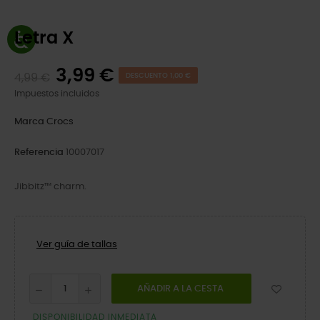
Letra X
3,99 €
4,99 €
DESCUENTO 1,00 €
Impuestos incluidos
Marca
Crocs
Referencia
10007017
Jibbitz™ charm.
Ver guía de tallas
AÑADIR A LA CESTA
DISPONIBILIDAD INMEDIATA