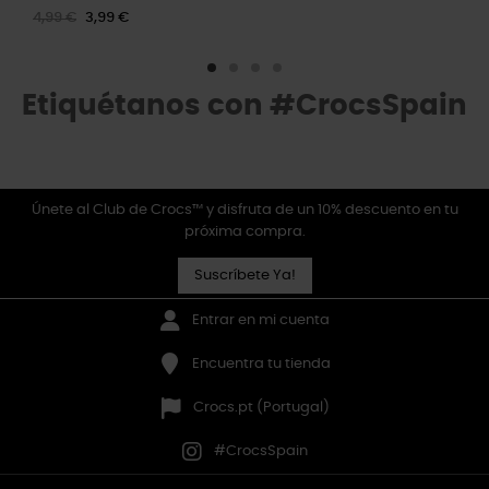
4,99 €
3,99 €
Etiquétanos con #CrocsSpain
Únete al Club de Crocs™ y disfruta de un 10% descuento en tu
próxima compra.
Suscríbete Ya!
Entrar en mi cuenta
Encuentra tu tienda
Crocs.pt (Portugal)
#CrocsSpain