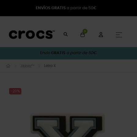
ENVÍOS GRATIS
a partir de 50€
0
Naveg
☰
Envío
GRATIS
a partir de 50€.
Letra X
Jibbitz™
-20%