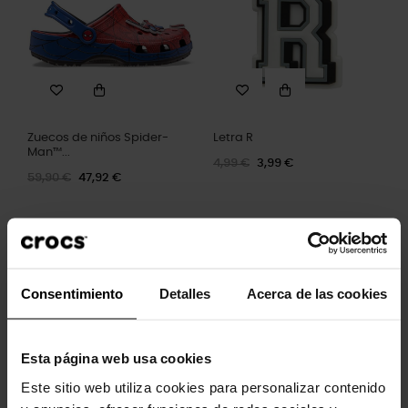
Zuecos de niños Spider-
Letra R
Man™...
4,99 €
3,99 €
59,90 €
47,92 €
-20%
Consentimiento
Detalles
Acerca de las cookies
Esta página web usa cookies
Este sitio web utiliza cookies para personalizar contenido
Número 2