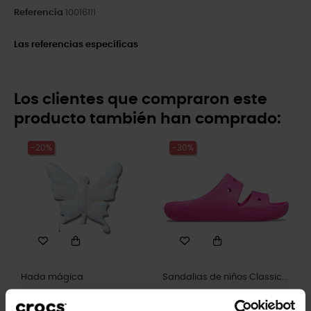
Referencia
10016111
Las referencias específicas
Los clientes que compraron este
producto también han comprado:
-20%
-30%
Hada mágica
Sandalias de niños Classic...
4,99 €
3,99 €
34,99 €
24,43 €