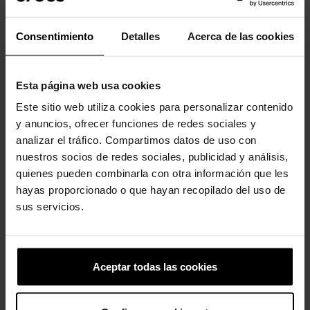
Consentimiento
Detalles
Acerca de las cookies
-20%
-20%
Esta página web usa cookies
Este sitio web utiliza cookies para personalizar contenido
y anuncios, ofrecer funciones de redes sociales y
analizar el tráfico. Compartimos datos de uso con
nuestros socios de redes sociales, publicidad y análisis,
Zuecos unisex Classic U
Gema círculo rosa oscuro
quienes pueden combinarla con otra información que les
59,90 €
47,92 €
5,99 €
4,79 €
hayas proporcionado o que hayan recopilado del uso de
sus servicios.
4 otros productos de la misma
categoría:
Aceptar todas las cookies
-20%