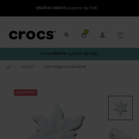
ENVÍOS GRATIS
a partir de 50€
0
Naveg
☰
Envío
GRATIS
a partir de 50€.
Flor mágica iridiscente
Jibbitz™
¡EN OFERTA!