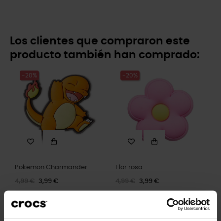
Los clientes que compraron este
producto también han comprado:
-20%
-20%
Pokemon Charmander
Flor rosa
4,99 €
3,99 €
4,99 €
3,99 €
-20%
-20%