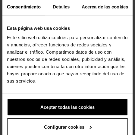
Consentimiento
Detalles
Acerca de las cookies
Esta página web usa cookies
Este sitio web utiliza cookies para personalizar contenido
y anuncios, ofrecer funciones de redes sociales y
analizar el tráfico. Compartimos datos de uso con
Zuecos de niños Classic...
Pegaso
nuestros socios de redes sociales, publicidad y análisis,
49,90 €
39,92 €
5,99 €
4,79 €
quienes pueden combinarla con otra información que les
hayas proporcionado o que hayan recopilado del uso de
sus servicios.
4 otros productos de la misma
categoría:
Aceptar todas las cookies
-20%
Configurar cookies