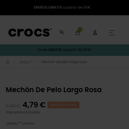
ENVÍOS GRATIS
a partir de 50€
0
Naveg
☰
Envío
GRATIS
a partir de 50€.
Mechón de pelo largo rosa
Jibbitz™
Mechón De Pelo Largo Rosa
4,79 €
5,99 €
DESCUENTO 1,20 €
Impuestos incluidos
Jibbitz™ charm.