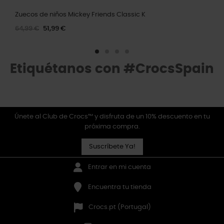
Zuecos de niños Mickey Friends Classic K
64,99 €
51,99 €
Etiquétanos con #CrocsSpain
Únete al Club de Crocs™ y disfruta de un 10% descuento en tu
próxima compra.
Suscríbete Ya!
Entrar en mi cuenta
Encuentra tu tienda
Crocs.pt (Portugal)