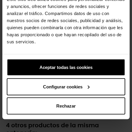
Zuecos de niños Classic K
Zuecos de niños Classic...
y anuncios, ofrecer funciones de redes sociales y
44,90 €
35,92 €
44,90 €
35,92 €
analizar el tráfico. Compartimos datos de uso con
nuestros socios de redes sociales, publicidad y análisis,
quienes pueden combinarla con otra información que les
-20%
-20%
hayas proporcionado o que hayan recopilado del uso de
sus servicios.
Aceptar todas las cookies
Configurar cookies
Zuecos de niños Crocband™
Gusano de gelatina
T
5,99 €
4,79 €
44,90 €
35,92 €
Rechazar
4 otros productos de la misma