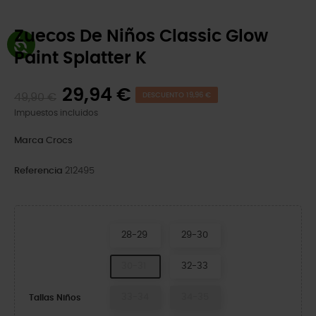
Zuecos De Niños Classic Glow
Paint Splatter K
29,94 €
49,90 €
DESCUENTO 19,96 €
Impuestos incluidos
Marca
Crocs
Referencia
212495
28-29
29-30
30-31
32-33
33-34
34-35
Tallas Niños