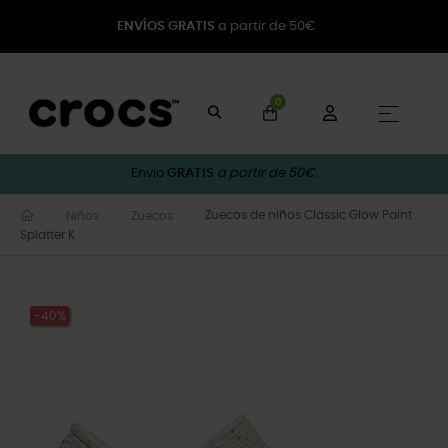
ENVÍOS GRATIS
a partir de 50€
0
Naveg
☰
Envío
GRATIS
a partir de 50€.
Zuecos de niños Classic Glow Paint
Niños
Zuecos
Splatter K
-40%