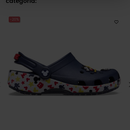
categoría:
-20%