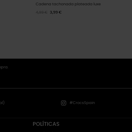
Cadena tachonada plateada luxe
4,99 €
3,99 €
mpra.
al)
#CrocsSpain
POLÍTICAS