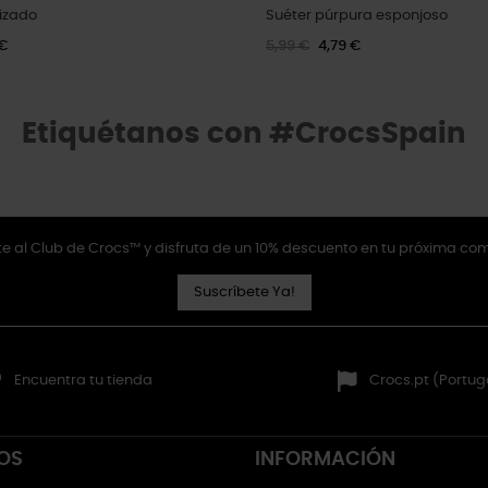
rizado
Suéter púrpura esponjoso
 €
5,99 €
4,79 €
Etiquétanos con #CrocsSpain
e al Club de Crocs™ y disfruta de un 10% descuento en tu próxima co
Suscríbete Ya!
Encuentra tu tienda
Crocs.pt (Portug
OS
INFORMACIÓN