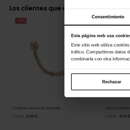
Los clientes que compraron este pr
Consentimiento
-20%
-20%
Esta página web usa cookie
Este sitio web utiliza cookie
tráfico. Compartimos datos d
combinarla con otra informac
Rechazar
Cadena de ancla dorada
Letra dorada
4,99 €
3,99 €
5,99 €
4,79 