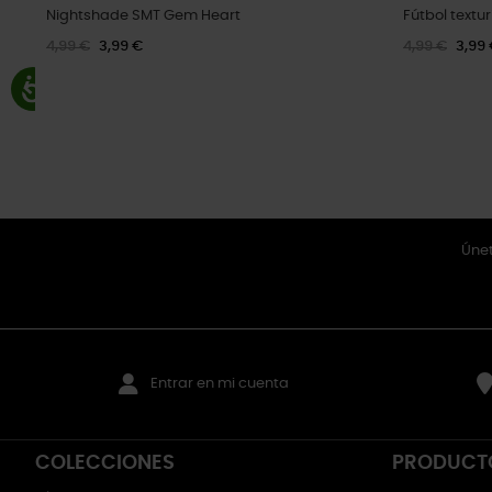
Nightshade SMT Gem Heart
Fútbol textu
4,99 €
3,99 €
4,99 €
3,99
Únet
Entrar en mi cuenta
COLECCIONES
PRODUCT