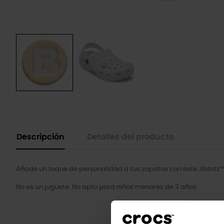
Descripción
Detalles del producto
Añade un toque de personalidad a tus zapatos con este Jibbitz™
No es un juguete. No apto para niños menores de 3 años.