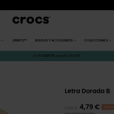
S
JIBBITZ™
BOLSOS Y ACCESORIOS
COLECCIONES
Envío
GRATIS
a partir de 50€.
Letra Dorada B
4,79 €
5,99 €
DESCUE
Impuestos incluidos