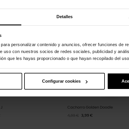
oducto también han comprado:
Detalles
-20%
s
s para personalizar contenido y anuncios, ofrecer funciones de re
e uso con nuestros socios de redes sociales, publicidad y análi
ión que les hayas proporcionado o que hayan recopilado del uso
Configurar cookies
Ace
 J
Cachorro Golden Doodle
€
4,99 €
3,99 €