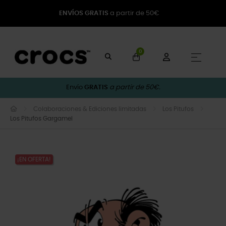
ENVÍOS GRATIS
a partir de 50€
0
Naveg
☰
Envío
GRATIS
a partir de 50€.
Colaboraciones & Ediciones limitadas
Los Pitufos
Los Pitufos Gargamel
¡EN OFERTA!