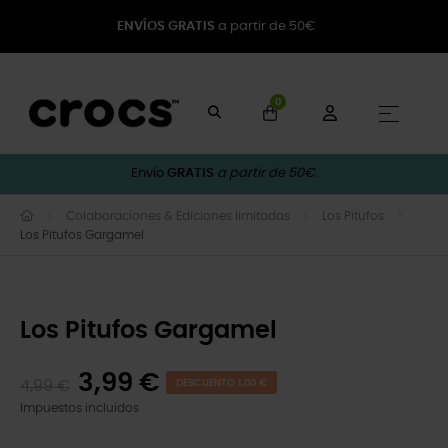
ENVÍOS GRATIS
a partir de 50€
0
Naveg
☰
Envío
GRATIS
a partir de 50€.
Colaboraciones & Ediciones limitadas
Los Pitufos
Los Pitufos Gargamel
Los Pitufos Gargamel
3,99 €
4,99 €
DESCUENTO 1,00 €
Impuestos incluidos