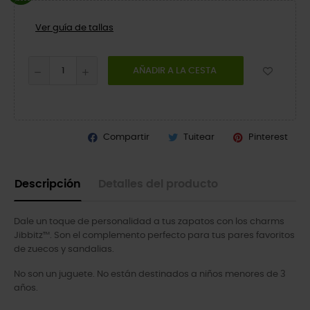
Ver guía de tallas
AÑADIR A LA CESTA
Compartir
Tuitear
Pinterest
Descripción
Detalles del producto
Dale un toque de personalidad a tus zapatos con los charms
Jibbitz™. Son el complemento perfecto para tus pares favoritos
de zuecos y sandalias.
No son un juguete. No están destinados a niños menores de 3
años.