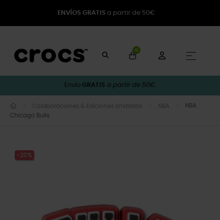
ENVÍOS GRATIS
a partir de 50€
0
Naveg
☰
Envío
GRATIS
a partir de 50€.
NBA
Colaboraciones & Ediciones limitadas
NBA
Chicago Bulls
-20%