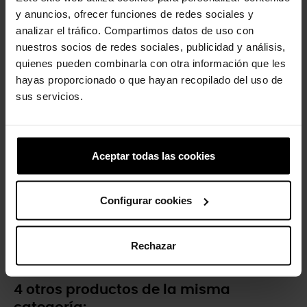
y anuncios, ofrecer funciones de redes sociales y
Harry Potter
analizar el tráfico. Compartimos datos de uso con
4,99 €
3,99 €
nuestros socios de redes sociales, publicidad y análisis,
quienes pueden combinarla con otra información que les
hayas proporcionado o que hayan recopilado del uso de
-20%
sus servicios.
Aceptar todas las cookies
Configurar cookies
NBA New York Knicks
4,99 €
3,99 €
Rechazar
4 otros productos de la misma