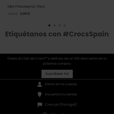
NBA Philadelphia 76ers
4,99 €
3,99 €
Etiquétanos con #CrocsSpain
Únete al Club de Crocs™ y disfruta de un 10% descuento en tu
próxima compra.
Suscríbete Ya!
Entrar en mi cuenta
Encuentra tu tienda
Crocs.pt (Portugal)