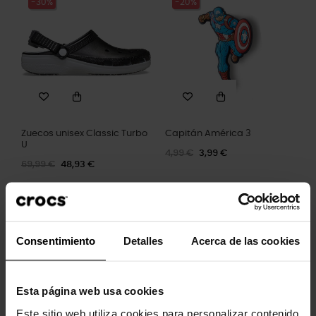
-30%
-20%
Zuecos unisex Classic Turbo
Capitán América 3
U
4,99 €
3,99 €
69,99 €
48,93 €
-20%
Consentimiento
Detalles
Acerca de las cookies
Esta página web usa cookies
Este sitio web utiliza cookies para personalizar contenido