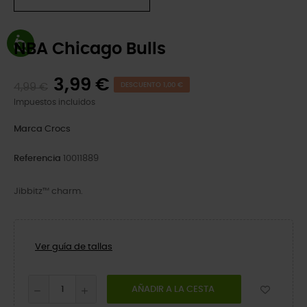
NBA Chicago Bulls
3,99 €
4,99 €
DESCUENTO 1,00 €
Impuestos incluidos
Marca
Crocs
Referencia
10011889
Jibbitz™ charm.
Ver guía de tallas
AÑADIR A LA CESTA