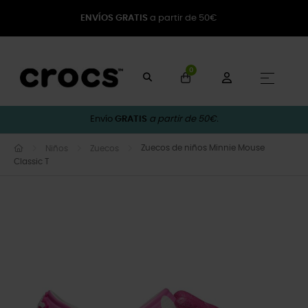
ENVÍOS GRATIS
a partir de 50€
0
Naveg
☰
Envío
GRATIS
a partir de 50€.
Zuecos de niños Minnie Mouse
Niños
Zuecos
Classic T