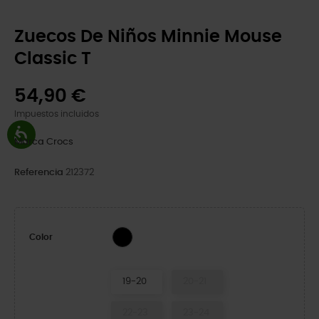
Zuecos De Niños Minnie Mouse
Classic T
54,90 €
Impuestos incluidos
Marca
Crocs
Referencia
212372
Multi
Color
19-20
20-21
22-23
23-24