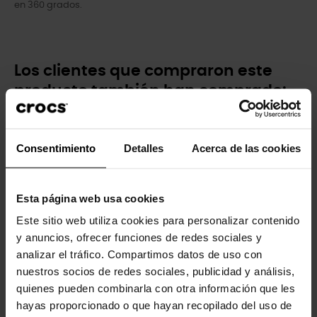
en 360 grados.
Los clientes que compraron este
producto también han comprado:
-20%
-20%
Consentimiento
Detalles
Acerca de las cookies
Esta página web usa cookies
Este sitio web utiliza cookies para personalizar contenido
y anuncios, ofrecer funciones de redes sociales y
Zuecos de niños
Zuecos unisex Superman...
analizar el tráfico. Compartimos datos de uso con
Crocband™...
nuestros socios de redes sociales, publicidad y análisis,
79,90 €
63,92 €
49,99 €
39,99 €
quienes pueden combinarla con otra información que les
hayas proporcionado o que hayan recopilado del uso de