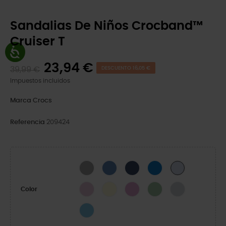
Sandalias De Niños Crocband™
Cruiser T
23,94 €
39,99 €
DESCUENTO 16,05 €
Impuestos incluidos
Marca
Crocs
Referencia
209424
Slate Grey/Acidity
Bijou Blue/Light Grey
Navy/Varsity Red
Blue Bolt/Venetian Blue
Dreamscape/Ca
Ballerina/Lavender
Sandstone
Bubble
Fair Green/Dusty Green
MOONLIGHT/ATM
Color
VENETIAN/BLUE BOLT