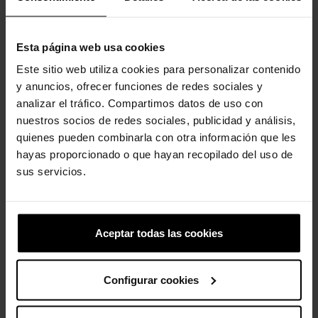
-20%
-20%
Esta página web usa cookies
Este sitio web utiliza cookies para personalizar contenido
y anuncios, ofrecer funciones de redes sociales y
analizar el tráfico. Compartimos datos de uso con
nuestros socios de redes sociales, publicidad y análisis,
quienes pueden combinarla con otra información que les
Zuecos unisex InMotion...
Sandalias de niños
hayas proporcionado o que hayan recopilado del uso de
Crocband™ K
sus servicios.
74,90 €
59,92 €
39,99 €
31,99 €
Aceptar todas las cookies
-20%
-20%
Configurar cookies