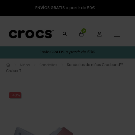
ENVÍOS GRATIS
a partir de 50€
0
Naveg
☰
Envío
GRATIS
a partir de 50€.
Sandalias de niños Crocband™
Niños
Sandalias
Cruiser T
-40%