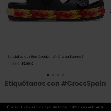
Sandalias de niños Crocband™ Cruiser llamas T
44,99 €
35,99 €
Etiquétanos con #CrocsSpain
Únete al Club de Crocs™ y disfruta de un 10% descuento en tu