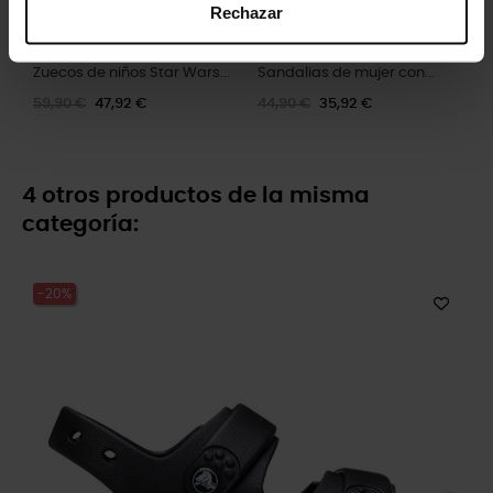
Rechazar
Zuecos de niños Star Wars...
Sandalias de mujer con...
59,90 €
47,92 €
44,90 €
35,92 €
4 otros productos de la misma
categoría:
-20%