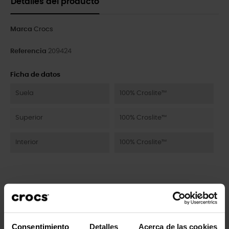
Detalles del producto
Marca
Crocs
Referencia
209424
Ficha de datos
Suela
100% Croslite™
Superior
100% Croslite™
Interior
100% Croslite™
Los clientes que compraron este
producto también han comprado:
Consentimiento
Detalles
Acerca de las cookies