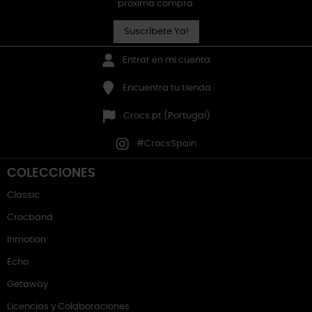
próxima compra.
Suscríbete Ya!
Entrar en mi cuenta
Encuentra tu tienda
Crocs.pt (Portugal)
#CrocsSpain
COLECCIONES
Classic
Crocband
Inmotion
Echo
Getaway
Licencias y Colaboraciones