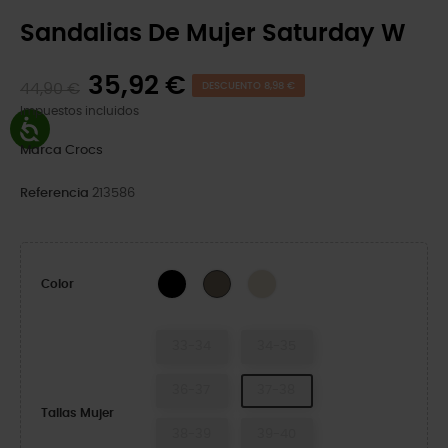
Sandalias De Mujer Saturday W
35,92 €
44,90 €
DESCUENTO 8,98 €
Impuestos incluidos
Marca
Crocs
Referencia
213586
Black
Frappe
Taupe
Color
33-34
34-35
36-37
37-38
Tallas Mujer
38-39
39-40