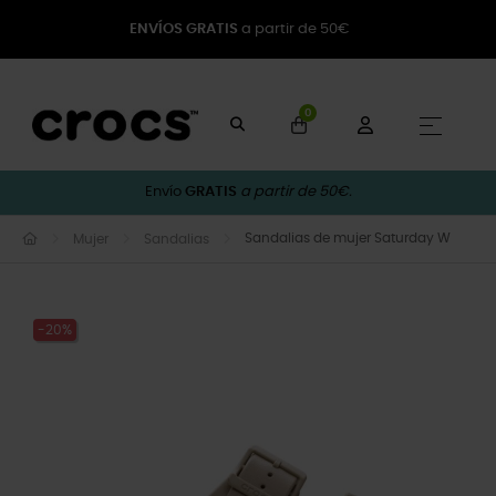
ENVÍOS GRATIS
a partir de 50€
0
Naveg
☰
Envío
GRATIS
a partir de 50€.
Sandalias de mujer Saturday W
Mujer
Sandalias
-20%