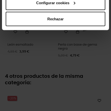
Configurar cookies
Rechazar
León esmaltado
Perla con base de gema
negra
4,99 €
3,99 €
5,99 €
4,79 €
4 otros productos de la misma
categoría:
-20%