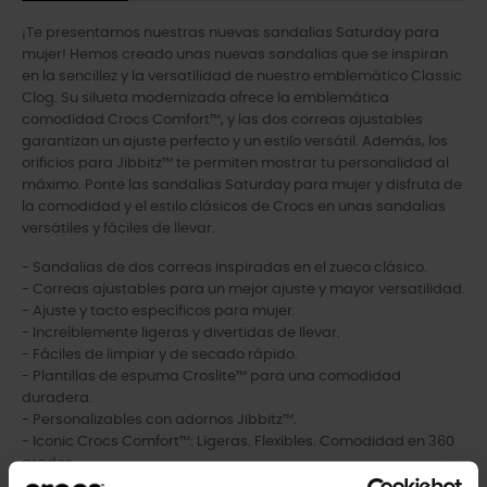
¡Te presentamos nuestras nuevas sandalias Saturday para
mujer! Hemos creado unas nuevas sandalias que se inspiran
en la sencillez y la versatilidad de nuestro emblemático Classic
Clog. Su silueta modernizada ofrece la emblemática
comodidad Crocs Comfort™, y las dos correas ajustables
garantizan un ajuste perfecto y un estilo versátil. Además, los
orificios para Jibbitz™ te permiten mostrar tu personalidad al
máximo. Ponte las sandalias Saturday para mujer y disfruta de
la comodidad y el estilo clásicos de Crocs en unas sandalias
versátiles y fáciles de llevar.
- Sandalias de dos correas inspiradas en el zueco clásico.
- Correas ajustables para un mejor ajuste y mayor versatilidad.
- Ajuste y tacto específicos para mujer.
- Increíblemente ligeras y divertidas de llevar.
- Fáciles de limpiar y de secado rápido.
- Plantillas de espuma Croslite™ para una comodidad
duradera.
- Personalizables con adornos Jibbitz™.
- Iconic Crocs Comfort™: Ligeras. Flexibles. Comodidad en 360
grados.