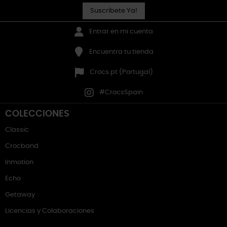
Suscríbete Ya!
Entrar en mi cuenta
Encuentra tu tienda
Crocs.pt (Portugal)
#CrocsSpain
COLECCIONES
Classic
Crocband
Inmotion
Echo
Getaway
Licencias y Colaboraciones