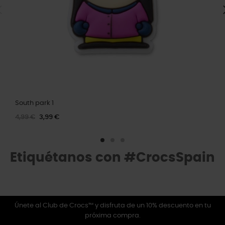
South park 1
4,99 €
3,99 €
Etiquétanos con #CrocsSpain
Únete al Club de Crocs™ y disfruta de un 10% descuento en tu
próxima compra.