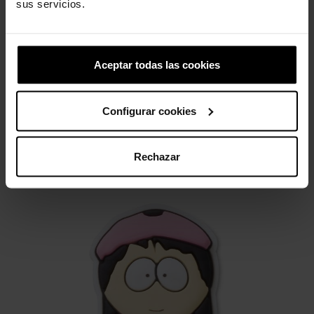
sus servicios.
Star Wars Chewbacca
South park 1
4,99 €
3,99 €
4,99 €
3,99 €
Aceptar todas las cookies
3 otros productos de la misma
Configurar cookies
categoría:
Rechazar
-20%