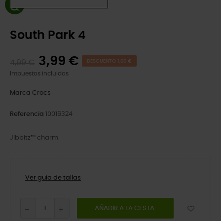
South Park 4
3,99 €
4,99 €
DESCUENTO 1,00 €
Impuestos incluidos
Marca
Crocs
Referencia
10016324
Jibbitz™ charm.
Ver guía de tallas
AÑADIR A LA CESTA