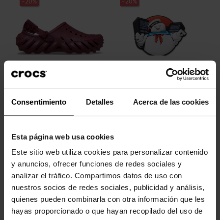
-20%
-20%
Zuecos unisex Echo U
Los Cazafantasmas Stay
Consentimiento
Detalles
Acerca de las cookies
Puft
79,90 €
63,92 €
4,99 €
3,99 €
Esta página web usa cookies
-20%
-20%
Este sitio web utiliza cookies para personalizar contenido
y anuncios, ofrecer funciones de redes sociales y
analizar el tráfico. Compartimos datos de uso con
nuestros socios de redes sociales, publicidad y análisis,
quienes pueden combinarla con otra información que les
hayas proporcionado o que hayan recopilado del uso de