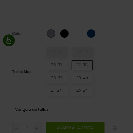
Black/Atmosphere
White/Moonlight
Navy/White
Purple Moon
Color
33-34
34-35
36-37
37-38
Tallas Mujer
38-39
39-40
41-42
42-43
Ver guía de tallas
AÑADIR A LA CESTA