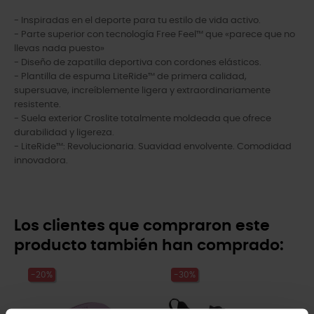
- Inspiradas en el deporte para tu estilo de vida activo.
- Parte superior con tecnología Free Feel™ que «parece que no
llevas nada puesto»
- Diseño de zapatilla deportiva con cordones elásticos.
- Plantilla de espuma LiteRide™ de primera calidad,
supersuave, increíblemente ligera y extraordinariamente
resistente.
- Suela exterior Croslite totalmente moldeada que ofrece
durabilidad y ligereza.
- LiteRide™: Revolucionaria. Suavidad envolvente. Comodidad
innovadora.
Los clientes que compraron este
producto también han comprado:
-20%
-30%