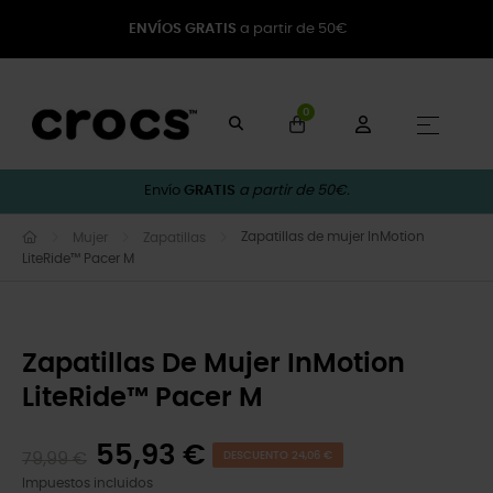
ENVÍOS GRATIS
a partir de 50€
0
Naveg
☰
Envío
GRATIS
a partir de 50€.
Zapatillas de mujer InMotion
Mujer
Zapatillas
LiteRide™ Pacer M
Zapatillas De Mujer InMotion
LiteRide™ Pacer M
55,93 €
79,99 €
DESCUENTO 24,06 €
Impuestos incluidos