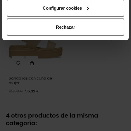
79,99 €
63,99 €
Configurar cookies
-20%
Rechazar
Sandalias con cuña de
mujer...
69,90 €
55,92 €
4 otros productos de la misma
categoría: