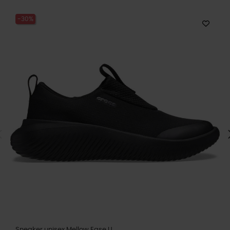
-30%
Sneaker unisex Mellow Ease U