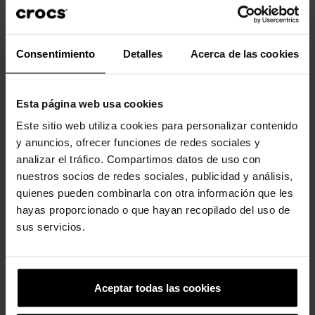
Consentimiento
Detalles
Acerca de las cookies
Chanclas con plataforma
Sneaker unisex Echo Surge U
Esta página web usa cookies
de...
104,99 €
73,43 €
49,90 €
39,92 €
Este sitio web utiliza cookies para personalizar contenido
y anuncios, ofrecer funciones de redes sociales y
analizar el tráfico. Compartimos datos de uso con
-20%
nuestros socios de redes sociales, publicidad y análisis,
quienes pueden combinarla con otra información que les
hayas proporcionado o que hayan recopilado del uso de
sus servicios.
Aceptar todas las cookies
Sandalias con cuña de
mujer...