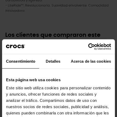
durabilidad y ligereza.
- LiteRide™: Revolucionaria. Suavidad envolvente. Comodidad
innovadora.
Los clientes que compraron este
producto también han comprado:
-20%
-30%
Consentimiento
Detalles
Acerca de las cookies
Esta página web usa cookies
Este sitio web utiliza cookies para personalizar contenido
y anuncios, ofrecer funciones de redes sociales y
analizar el tráfico. Compartimos datos de uso con
Chanclas con plataforma
Sneaker unisex Echo Surge U
nuestros socios de redes sociales, publicidad y análisis,
de...
104,99 €
73,43 €
quienes pueden combinarla con otra información que les
49,90 €
39,92 €