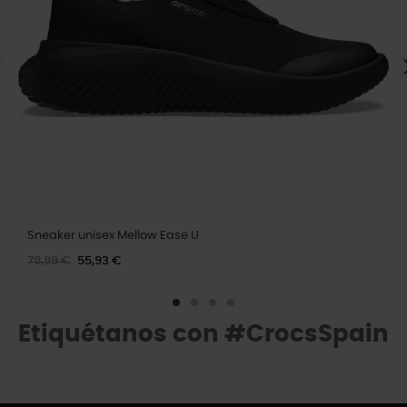
Sneaker unisex Mellow Ease U
79,99 €
55,93 €
Etiquétanos con #CrocsSpain