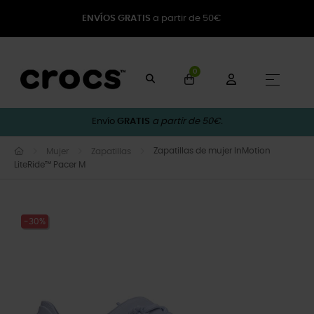
ENVÍOS GRATIS
a partir de 50€
0
Naveg
☰
Envío
GRATIS
a partir de 50€.
Zapatillas de mujer InMotion
Mujer
Zapatillas
LiteRide™ Pacer M
-30%