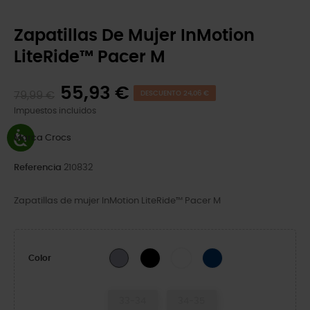
Zapatillas De Mujer InMotion
LiteRide™ Pacer M
55,93 €
79,99 €
DESCUENTO 24,06 €
Impuestos incluidos
Marca
Crocs
Referencia
210832
Zapatillas de mujer InMotion LiteRide™ Pacer M
Black/Atmosphere
White/Moonlight
Navy/White
Purple Moon
Color
33-34
34-35