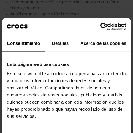
El legendario zueco clásico para niños, ahora con un forro
cálido y peludo.
Increíblemente ligero y fácil de llevar.
Correas pivotantes en el talón para un ajuste más seguro.
Excelente interior o exterior.
Personalizable con charms Jibbitz™.
Dual Crocs Comfort™: un apoyo maravilloso. Suave.
Consentimiento
Detalles
Acerca de las cookies
Comodidad acunadora.
Forro Fuzz: hecho de 1 % poliéster.
Esta página web usa cookies
Este sitio web utiliza cookies para personalizar contenido
Los clientes que compraron este
y anuncios, ofrecer funciones de redes sociales y
analizar el tráfico. Compartimos datos de uso con
producto también han comprado:
nuestros socios de redes sociales, publicidad y análisis,
quienes pueden combinarla con otra información que les
-30%
-20%
hayas proporcionado o que hayan recopilado del uso de
sus servicios.