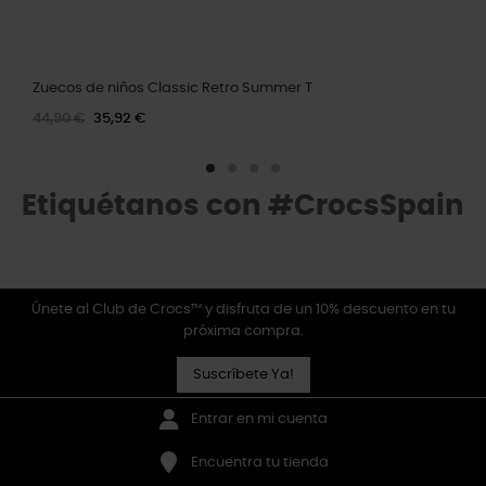
Zuecos de niños Classic Retro Summer T
44,90 €
35,92 €
Etiquétanos con #CrocsSpain
Únete al Club de Crocs™ y disfruta de un 10% descuento en tu
próxima compra.
Suscríbete Ya!
Entrar en mi cuenta
Encuentra tu tienda