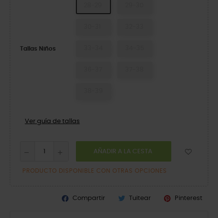
28-29
29-30
30-31
32-33
33-34
34-35
Tallas Niños
36-37
37-38
38-39
Ver guía de tallas
AÑADIR A LA CESTA
PRODUCTO DISPONIBLE CON OTRAS OPCIONES
Compartir
Tuitear
Pinterest