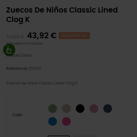
Zuecos De Niños Classic Lined
Clog K
43,92 €
54,90 €
DESCUENTO 20%
Impuestos incluidos
Marca
Crocs
Referencia
207010
Zuecos de niños Classic Lined Clog K
Moss
Mushroom/Bone
Black/Black
Hyper Pink
Navy/Charcoal
Color
Blue Bolt/Multi
Pink Crush/Multi