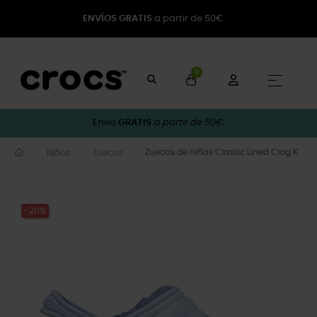
ENVÍOS GRATIS
a partir de 50€
0
Naveg
☰
Envío
GRATIS
a partir de 50€.
Zuecos de niños Classic Lined Clog K
Niños
Zuecos
-20%