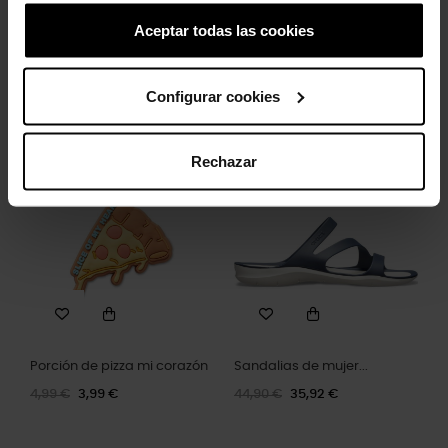
Aceptar todas las cookies
Zuecos de niños Classic...
Pinchos de mano de roca
Configurar cookies
49,99 €
34,93 €
5,99 €
4,79 €
Rechazar
-20%
-20%
Porción de pizza mi corazón
Sandalias de mujer...
4,99 €
3,99 €
44,90 €
35,92 €