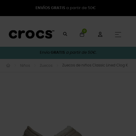
ENVÍOS GRATIS
a partir de 50€
0
Naveg
☰
Envío
GRATIS
a partir de 50€.
Zuecos de niños Classic Lined Clog K
Niños
Zuecos