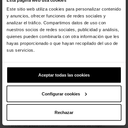
Este sitio web utiliza cookies para personalizar contenido
y anuncios, ofrecer funciones de redes sociales y
analizar el tráfico. Compartimos datos de uso con
nuestros socios de redes sociales, publicidad y análisis,
quienes pueden combinarla con otra información que les
hayas proporcionado o que hayan recopilado del uso de
Zuecos de niños Classic...
Pinchos de mano de roca
sus servicios.
49,99 €
34,93 €
5,99 €
4,79 €
-20%
-20%
Aceptar todas las cookies
Configurar cookies
Rechazar
Porción de pizza mi corazón
Sandalias de mujer...