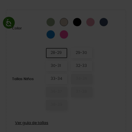
Moss
Black/Black
Hyper Pink
Navy/Charcoal
Mushroom/Bone
Color
Blue Bolt/Multi
Pink Crush/Multi
28-29
29-30
30-31
32-33
33-34
34-35
Tallas Niños
36-37
37-38
38-39
Ver guía de tallas