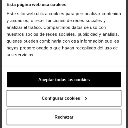
- Los orificios de ventilación aportan transpirabilidad y ayudan
Esta página web usa cookies
a evacuar el agua.
Este sitio web utiliza cookies para personalizar contenido
- Fáciles de limpiar y de secado rápido.
y anuncios, ofrecer funciones de redes sociales y
- Almohadilla en el talón de la correa trasera para mayor
comodidad.
analizar el tráfico. Compartimos datos de uso con
- Personalizables con Jibbitz™.
nuestros socios de redes sociales, publicidad y análisis,
- Soporte de doble densidad con suela Croslite y plantilla
quienes pueden combinarla con otra información que les
LiteRide™.
hayas proporcionado o que hayan recopilado del uso de
sus servicios.
Los clientes que compraron este
producto también han comprado:
Aceptar todas las cookies
-20%
-20%
Configurar cookies
Rechazar