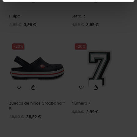
Pulpo
Letra R
4,99 €
3,99 €
4,99 €
3,99 €
-20%
-20%
Zuecos de niños Crocband™
Número 7
K
4,99 €
3,99 €
49,90 €
39,92 €