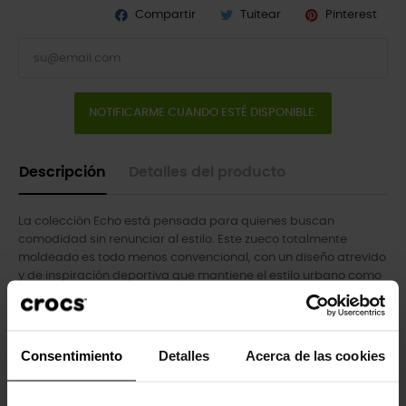
Compartir
Tuitear
Pinterest
NOTIFICARME CUANDO ESTÉ DISPONIBLE.
Descripción
Detalles del producto
La colección Echo está pensada para quienes buscan
comodidad sin renunciar al estilo. Este zueco totalmente
moldeado es todo menos convencional, con un diseño atrevido
y de inspiración deportiva que mantiene el estilo urbano como
eje central. Gracias a su estructura Croslite™ y a la plantilla
extraíble LiteRide™, podrás disfrutar de la máxima comodidad
mientras recorres las calles con la colección Echo.
Consentimiento
Detalles
Acerca de las cookies
- Increíblemente ligeras y fáciles de llevar.
- Parte superior y base Croslite totalmente moldeadas.
- Resistentes al agua y flotantes; pesan solo unos gramos.