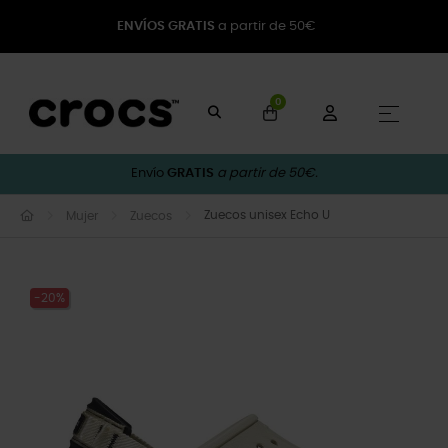
ENVÍOS GRATIS
a partir de 50€
0
Naveg
☰
Envío
GRATIS
a partir de 50€.
Zuecos unisex Echo U
Mujer
Zuecos
-20%