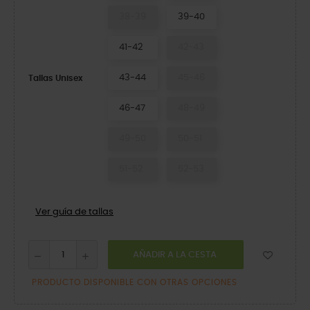
38-39
39-40
41-42
42-43
43-44
45-46
Tallas Unisex
46-47
48-49
49-50
50-51
51-52
52-53
Ver guía de tallas
AÑADIR A LA CESTA
PRODUCTO DISPONIBLE CON OTRAS OPCIONES