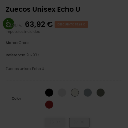
Zuecos Unisex Echo U
63,92 €
79,90 €
DESCUENTO 15,98 €
Impuestos incluidos
Marca
Crocs
Referencia
207937
Zuecos unisex Echo U
Black
Atmosphere
Concrete
Dusty Olive
Bone/Black
Color
Heritage Red
36-37
37-38