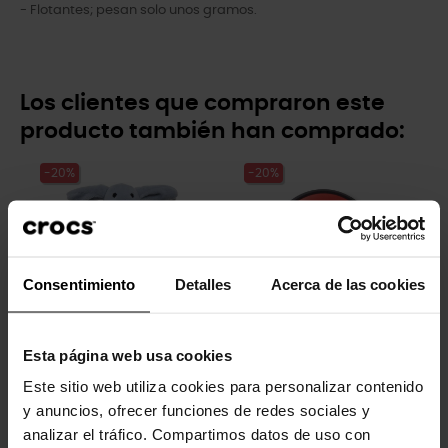
- Flotantes; pesan solo unos gramos.
Los clientes que compraron este
producto también han comprado:
-20%
-20%
Consentimiento
Detalles
Acerca de las cookies
Esta página web usa cookies
Conejo Huggitz
Pokemon 5
Este sitio web utiliza cookies para personalizar contenido
9,99 €
7,99 €
4,99 €
3,99 €
y anuncios, ofrecer funciones de redes sociales y
analizar el tráfico. Compartimos datos de uso con