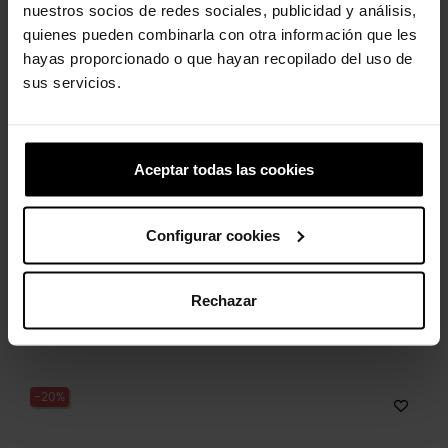
nuestros socios de redes sociales, publicidad y análisis,
-20%
-20%
quienes pueden combinarla con otra información que les
hayas proporcionado o que hayan recopilado del uso de
sus servicios.
Aceptar todas las cookies
Zuecos unisex Classic...
Futura mamá
69,90 €
55,92 €
4,99 €
3,99 €
Configurar cookies
Rechazar
4 otros productos de la misma
categoría:
-20%