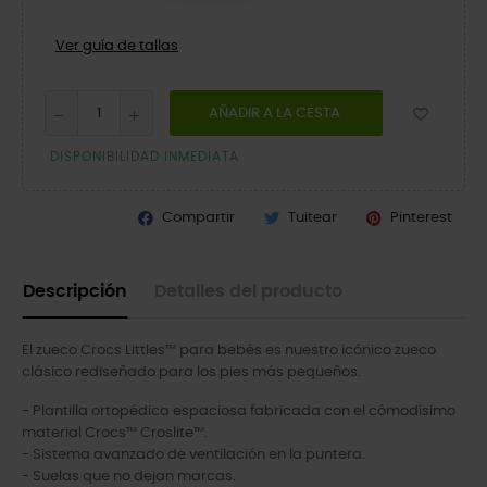
Ver guía de tallas
AÑADIR A LA CESTA
DISPONIBILIDAD INMEDIATA
Compartir
Tuitear
Pinterest
Descripción
Detalles del producto
El zueco Crocs Littles™ para bebés es nuestro icónico zueco
clásico rediseñado para los pies más pequeños.
- Plantilla ortopédica espaciosa fabricada con el cómodísimo
material Crocs™ Croslite™.
- Sistema avanzado de ventilación en la puntera.
- Suelas que no dejan marcas.