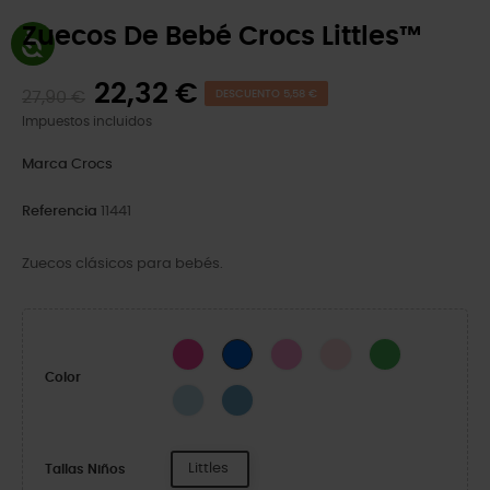
Zuecos De Bebé Crocs Littles™
22,32 €
27,90 €
DESCUENTO 5,58 €
Impuestos incluidos
Marca
Crocs
Referencia
11441
Zuecos clásicos para bebés.
Pink Crush
Taffy Pink
Pink Milk
Lime
Blue Bolt
Color
Sky Blue
Elite Blue
Littles
Tallas Niños