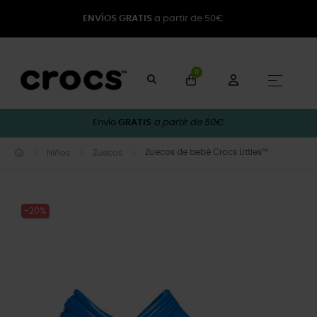
ENVÍOS GRATIS
a partir de 50€
0
Naveg
☰
Envío
GRATIS
a partir de 50€.
Zuecos de bebé Crocs Littles™
Niños
Zuecos
-20%