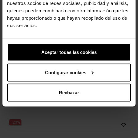
nuestros socios de redes sociales, publicidad y análisis,
-20%
-20%
quienes pueden combinarla con otra información que les
hayas proporcionado o que hayan recopilado del uso de
sus servicios.
Aceptar todas las cookies
Zuecos unisex Classic...
Futura mamá
69,90 €
55,92 €
4,99 €
3,99 €
Configurar cookies
Rechazar
4 otros productos de la misma
categoría:
-20%