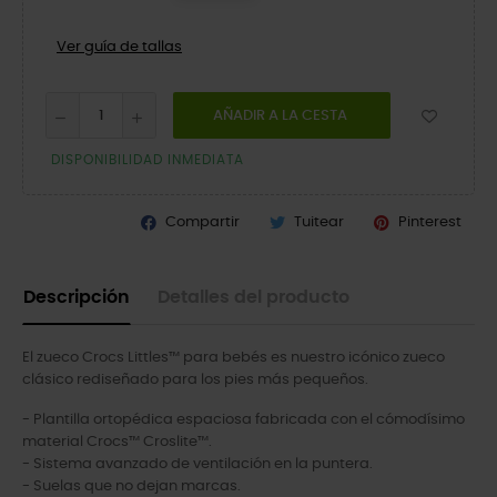
Ver guía de tallas
AÑADIR A LA CESTA
DISPONIBILIDAD INMEDIATA
Compartir
Tuitear
Pinterest
Descripción
Detalles del producto
El zueco Crocs Littles™ para bebés es nuestro icónico zueco
clásico rediseñado para los pies más pequeños.
- Plantilla ortopédica espaciosa fabricada con el cómodísimo
material Crocs™ Croslite™.
- Sistema avanzado de ventilación en la puntera.
- Suelas que no dejan marcas.