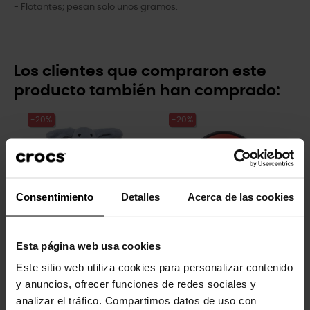
- Flotantes; pesan solo unos gramos.
Los clientes que compraron este
producto también han comprado:
-20%
-20%
Consentimiento
Detalles
Acerca de las cookies
Esta página web usa cookies
Conejo Huggitz
Pokemon 5
Este sitio web utiliza cookies para personalizar contenido
9,99 €
7,99 €
4,99 €
3,99 €
y anuncios, ofrecer funciones de redes sociales y
analizar el tráfico. Compartimos datos de uso con