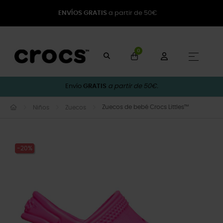
ENVÍOS GRATIS
a partir de 50€
0
Naveg
☰
Envío
GRATIS
a partir de 50€.
Zuecos de bebé Crocs Littles™
Niños
Zuecos
-20%