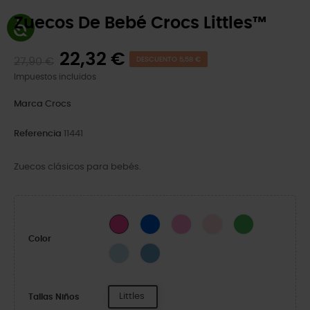
Zuecos De Bebé Crocs Littles™
22,32 €
27,90 €
DESCUENTO 5,58 €
Impuestos incluidos
Marca
Crocs
Referencia
11441
Zuecos clásicos para bebés.
Blue Bolt
Taffy Pink
Pink Milk
Lime
Pink Crush
Color
Sky Blue
Elite Blue
Littles
Tallas Niños