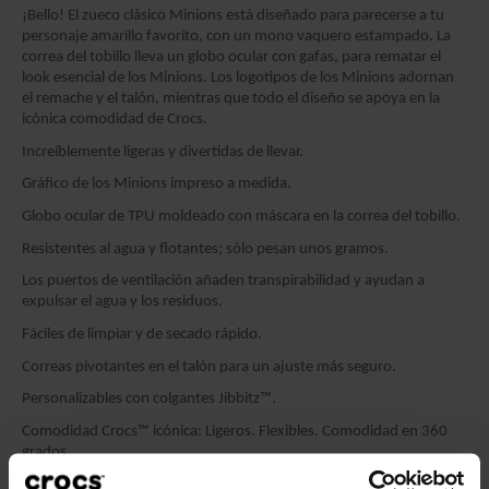
¡Bello! El zueco clásico Minions está diseñado para parecerse a tu
personaje amarillo favorito, con un mono vaquero estampado. La
correa del tobillo lleva un globo ocular con gafas, para rematar el
look esencial de los Minions. Los logotipos de los Minions adornan
el remache y el talón, mientras que todo el diseño se apoya en la
icónica comodidad de Crocs.
Increíblemente ligeras y divertidas de llevar.
Gráfico de los Minions impreso a medida.
Globo ocular de TPU moldeado con máscara en la correa del tobillo.
Resistentes al agua y flotantes; sólo pesan unos gramos.
Los puertos de ventilación añaden transpirabilidad y ayudan a
expulsar el agua y los residuos.
Fáciles de limpiar y de secado rápido.
Correas pivotantes en el talón para un ajuste más seguro.
Personalizables con colgantes Jibbitz™.
Comodidad Crocs™ icónica: Ligeros. Flexibles. Comodidad en 360
grados.