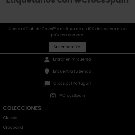
Etiquétanos con #CrocsSpain
Únete al Club de Crocs™ y disfruta de un 10% descuento en tu
próxima compra.
Suscríbete Ya!
Entrar en mi cuenta
Encuentra tu tienda
Crocs.pt (Portugal)
#CrocsSpain
COLECCIONES
Classic
Crocband