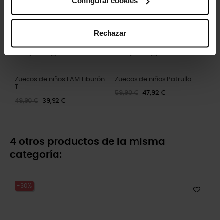
Configurar cookies
Rechazar
Zuecos de niños I AM Tiburón
Zuecos de niños Patrulla...
T
59,90 €
47,92 €
49,90 €
39,92 €
4 otros productos de la misma
categoría:
-30%