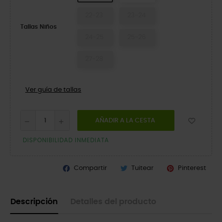
22-23
23-24
Tallas Niños
24-25
25-26
27-28
Ver guía de tallas
AÑADIR A LA CESTA
DISPONIBILIDAD INMEDIATA
Compartir
Tuitear
Pinterest
Descripción
Detalles del producto