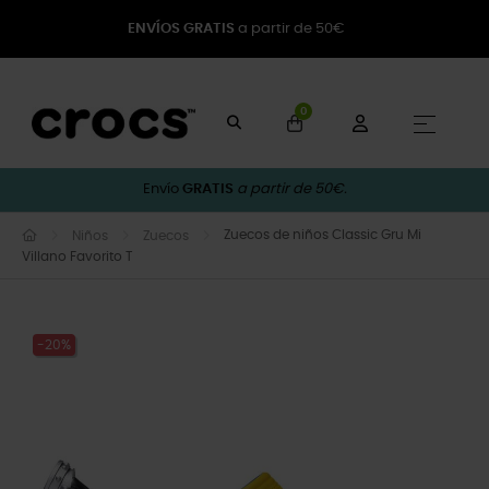
ENVÍOS GRATIS
a partir de 50€
0
Naveg
☰
Envío
GRATIS
a partir de 50€.
Zuecos de niños Classic Gru Mi
Niños
Zuecos
Villano Favorito T
-20%