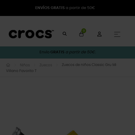
ENVÍOS GRATIS
a partir de 50€
0
Naveg
☰
Envío
GRATIS
a partir de 50€.
Zuecos de niños Classic Gru Mi
Niños
Zuecos
Villano Favorito T