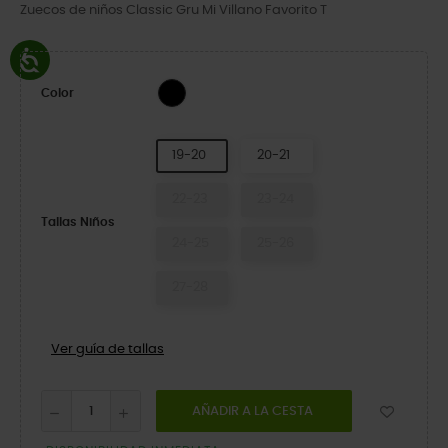
Zuecos de niños Classic Gru Mi Villano Favorito T
Black
Color
19-20
20-21
22-23
23-24
Tallas Niños
24-25
25-26
27-28
Ver guía de tallas
AÑADIR A LA CESTA