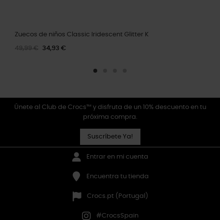
Zuecos de niños Classic Iridescent Glitter K
49,99 €
34,93 €
Únete al Club de Crocs™ y disfruta de un 10% descuento en tu
próxima compra.
Suscríbete Ya!
Entrar en mi cuenta
Encuentra tu tienda
Crocs.pt (Portugal)
#CrocsSpain