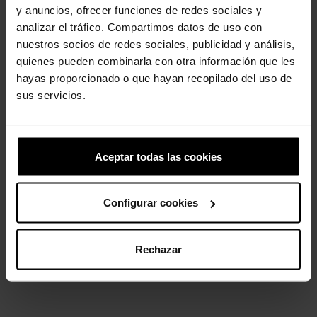
y anuncios, ofrecer funciones de redes sociales y
analizar el tráfico. Compartimos datos de uso con
Zuecos de niños Classic T
Minions Pack 5
nuestros socios de redes sociales, publicidad y análisis,
39,90 €
31,92 €
16,99 €
13,59 €
quienes pueden combinarla con otra información que les
hayas proporcionado o que hayan recopilado del uso de
sus servicios.
-20%
-20%
Aceptar todas las cookies
Configurar cookies
Zuecos de niños I AM Tiburón
Zuecos de niños Patrulla...
Rechazar
T
59,90 €
47,92 €
49,90 €
39,92 €