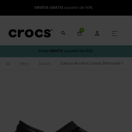
ENVÍOS GRATIS
a partir de 50€
0
Naveg
☰
Envío
GRATIS
a partir de 50€.
Zuecos de niños Classic Batmobile T
Niños
Zuecos