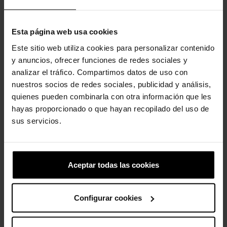
Esta página web usa cookies
Este sitio web utiliza cookies para personalizar contenido
y anuncios, ofrecer funciones de redes sociales y
Palmera
Zuecos unisex Classic U
analizar el tráfico. Compartimos datos de uso con
4,99 €
3,99 €
59,90 €
47,92 €
nuestros socios de redes sociales, publicidad y análisis,
quienes pueden combinarla con otra información que les
hayas proporcionado o que hayan recopilado del uso de
4 otros productos de la misma
sus servicios.
categoría:
Aceptar todas las cookies
Configurar cookies