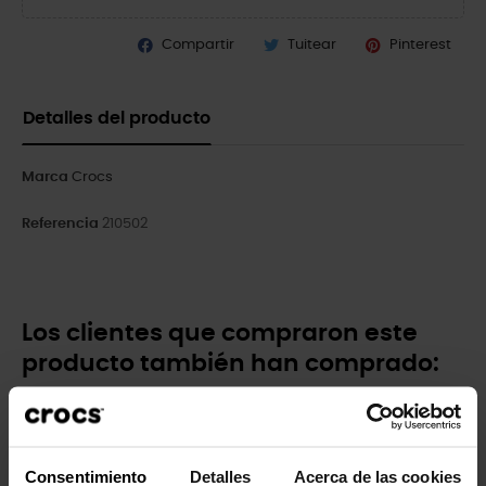
Compartir
Tuitear
Pinterest
Detalles del producto
Marca
Crocs
Referencia
210502
Los clientes que compraron este
producto también han comprado:
-20%
-20%
Consentimiento
Detalles
Acerca de las cookies