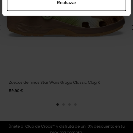
Rechazar
Zuecos de niños Star Wars Grogu Classic Clog K
59,90 €
Únete al Club de Crocs™ y disfruta de un 10% descuento en tu
próxima compra.