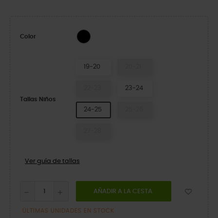
Black
Color
19-20
20-21
22-23
23-24
Tallas Niños
24-25
25-26
27-28
Ver guía de tallas
AÑADIR A LA CESTA
ÚLTIMAS UNIDADES EN STOCK