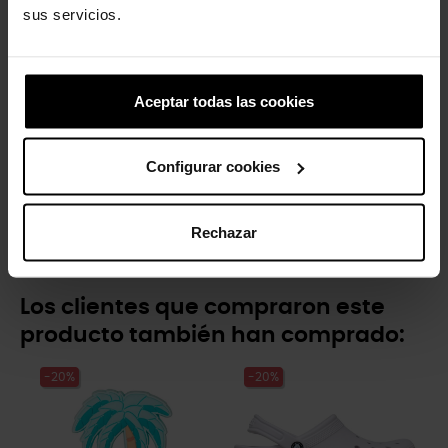
sus servicios.
Compartir
Tuitear
Pinterest
Aceptar todas las cookies
Detalles del producto
Marca
Crocs
Configurar cookies
Referencia
210502
Rechazar
Los clientes que compraron este
producto también han comprado:
-20%
-20%