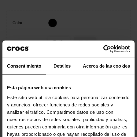
Black
Color
19-20
20-21
22-23
23-24
Tallas Niños
Consentimiento
Detalles
Acerca de las cookies
24-25
25-26
27-28
Esta página web usa cookies
Este sitio web utiliza cookies para personalizar contenido
Ver guía de tallas
y anuncios, ofrecer funciones de redes sociales y
analizar el tráfico. Compartimos datos de uso con
nuestros socios de redes sociales, publicidad y análisis,
AÑADIR A LA CESTA
quienes pueden combinarla con otra información que les
ÚLTIMAS UNIDADES EN STOCK
hayas proporcionado o que hayan recopilado del uso de