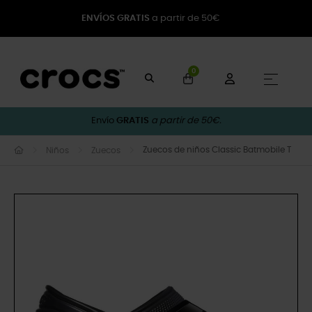
ENVÍOS GRATIS
a partir de 50€
0
Naveg
☰
Envío
GRATIS
a partir de 50€.
Zuecos de niños Classic Batmobile T
Niños
Zuecos