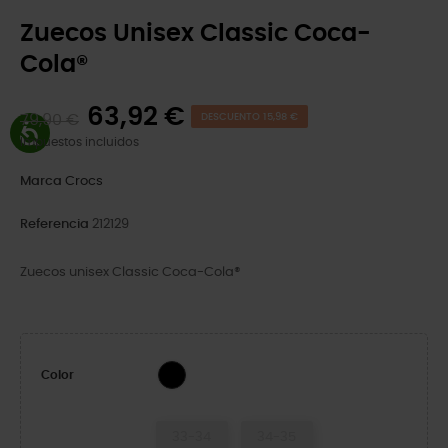
Zuecos Unisex Classic Coca-
Cola®
63,92 €
79,90 €
DESCUENTO 15,98 €
Impuestos incluidos
Marca
Crocs
Referencia
212129
Zuecos unisex Classic Coca-Cola®
Multi
Color
33-34
34-35