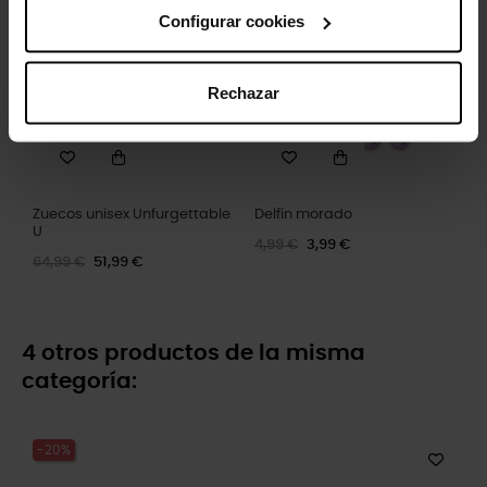
-20%
-20%
Configurar cookies
Rechazar
Zuecos unisex Unfurgettable
Delfín morado
U
4,99 €
3,99 €
64,99 €
51,99 €
4 otros productos de la misma
categoría:
-20%