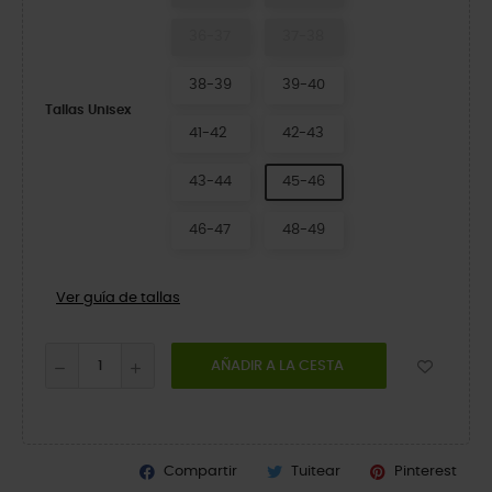
36-37
37-38
38-39
39-40
Tallas Unisex
41-42
42-43
43-44
45-46
46-47
48-49
Ver guía de tallas
AÑADIR A LA CESTA
Compartir
Tuitear
Pinterest