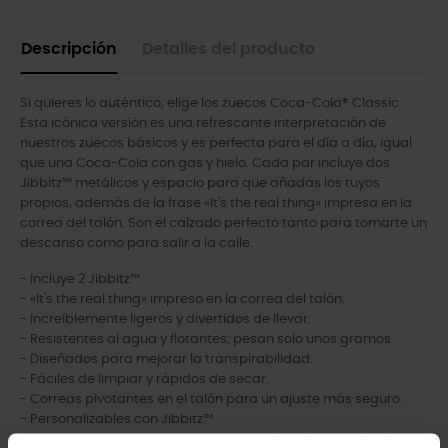
Descripción
Detalles del producto
Si quieres lo auténtico, elige los zuecos Coca-Cola® Classic.
Esta icónica versión es una refrescante interpretación de
nuestros zuecos básicos y es perfecta para el día a día, igual
que una Coca-Cola con gas y hielo. Cada par incluye dos
Jibbitz™ metálicos y espacio para que añadas los tuyos
propios, además de la frase «It's the real thing» impresa en la
correa del talón. Son el calzado perfecto tanto para tomarte un
descanso como para salir a la calle.
- Incluye 2 Jibbitz™.
- «It's the real thing» impreso en la correa del talón.
- Increíblemente ligeros y divertidos de llevar.
- Resistentes al agua y flotantes; pesan solo unos gramos.
- Diseñados para mejorar la transpirabilidad.
- Fáciles de limpiar y rápidos de secar.
- Correas pivotantes en el talón para un ajuste más seguro.
- Personalizables con Jibbitz™
- La comodidad icónica de Crocs Comfort™: ligeros, flexibles y