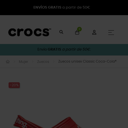
ENVÍOS GRATIS
a partir de 50€
0
Naveg
☰
Envío
GRATIS
a partir de 50€.
Zuecos unisex Classic Coca-Cola®
Mujer
Zuecos
-20%