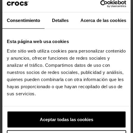
cómodos en 360 grados.
Consentimiento
Detalles
Acerca de las cookies
Los clientes que compraron este
producto también han comprado:
Esta página web usa cookies
Este sitio web utiliza cookies para personalizar contenido
-20%
-20%
y anuncios, ofrecer funciones de redes sociales y
analizar el tráfico. Compartimos datos de uso con
nuestros socios de redes sociales, publicidad y análisis,
quienes pueden combinarla con otra información que les
hayas proporcionado o que hayan recopilado del uso de
sus servicios.
Letra dorada L
Letra dorada D
5,99 €
4,79 €
5,99 €
4,79 €
Aceptar todas las cookies