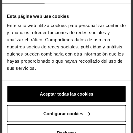
Compartir
Tuitear
Pinterest
Esta página web usa cookies
Descripción
Detalles del producto
Este sitio web utiliza cookies para personalizar contenido
y anuncios, ofrecer funciones de redes sociales y
analizar el tráfico. Compartimos datos de uso con
¡Hola, hola! ¡Son los zuecos clásicos Minnie Mouse de la
colección Mickey & Friends de Disney! Estos adorables zuecos
nuestros socios de redes sociales, publicidad y análisis,
clásicos están diseñados para los más pequeños con el estilo
quienes pueden combinarla con otra información que les
icónico de Minnie Mouse en mente, con un estampado de
hayas proporcionado o que hayan recopilado del uso de
lunares rosas y un gran lazo rosa brillante en cada zapato. La
sus servicios.
cara de Minnie Mouse adorna cada uno de los remaches con
su firma en la correa trasera.
- Increíblemente ligeros y divertidos de llevar.
- Estampado de lunares rosas.
Aceptar todas las cookies
- Lazo rosa brillante fijo en la parte superior de cada zapato.
- Remaches de Minnie Mouse.
- Firma de Minnie Mouse en la correa trasera.
Configurar cookies
- Resistentes al agua y flotantes; pesan solo unos gramos.
- Diseñados para mejorar la transpirabilidad.
- Fáciles de limpiar y rápidos de secar.
Rechazar
- Correas giratorias en el talón para un ajuste más seguro.