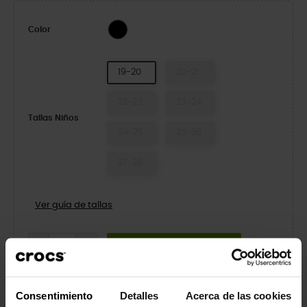
Multi
Color
19-20
20-21
22-23
23-24
Tallas Niños
24-25
25-26
27-28
Ver guía de tallas
AÑADIR A LA CESTA
ÚLTIMAS UNIDADES EN STOCK
Consentimiento
Detalles
Acerca de las cookies