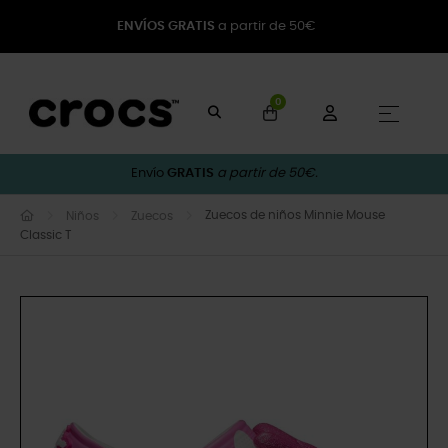
ENVÍOS GRATIS
a partir de 50€
0
Naveg
☰
Envío
GRATIS
a partir de 50€.
Zuecos de niños Minnie Mouse
Niños
Zuecos
Classic T