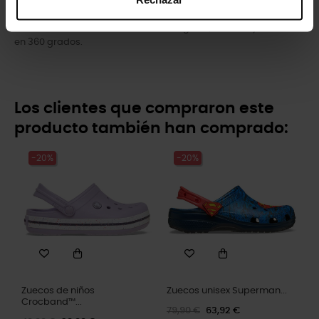
- Personalizables con charms Jibbitz™.
- La comodidad icónica de Crocs™: ligeros, flexibles y cómodos
en 360 grados.
Los clientes que compraron este
producto también han comprado:
-20%
-20%
Zuecos de niños
Zuecos unisex Superman...
Crocband™...
79,90 €
63,92 €