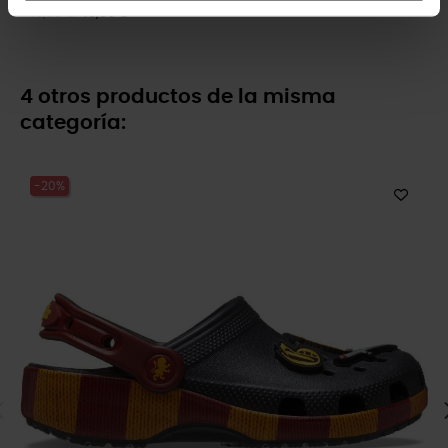
16,99 €
13,59 €
4 otros productos de la misma
categoría:
-20%