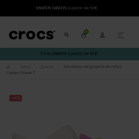
ENVÍOS GRATIS
a partir de 50€
0
Naveg
☰
Envío
GRATIS
a partir de 50€.
Sandalias cangrejeras de niños
Niños
Zuecos
Classic Flower T
-40%