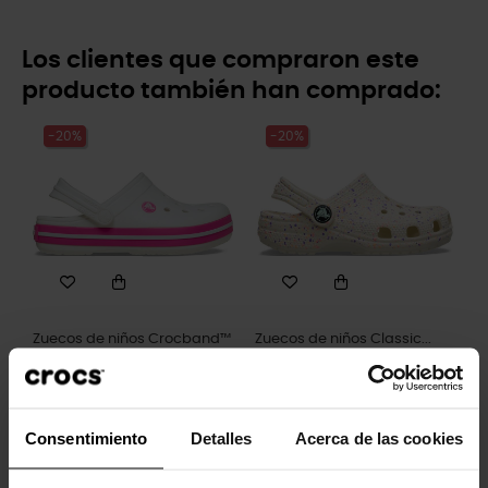
Los clientes que compraron este
producto también han comprado:
-20%
-20%
Zuecos de niños Crocband™
Zuecos de niños Classic...
T
49,90 €
39,92 €
44,90 €
35,92 €
Consentimiento
Detalles
Acerca de las cookies
-20%