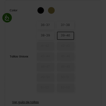
Khaki/Multi
Black/Black
Color
36-37
37-38
38-39
39-40
41-42
42-43
43-44
45-46
Tallas Unisex
46-47
48-49
49-50
50-51
51-52
52-53
Ver guía de tallas