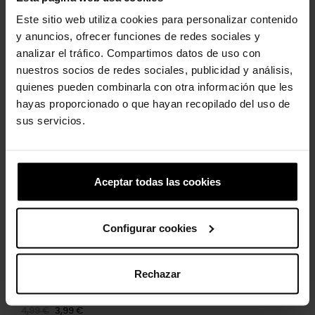
Este sitio web utiliza cookies para personalizar contenido
y anuncios, ofrecer funciones de redes sociales y
analizar el tráfico. Compartimos datos de uso con
nuestros socios de redes sociales, publicidad y análisis,
quienes pueden combinarla con otra información que les
Zuecos unisex Classic Pearl...
Letra C
hayas proporcionado o que hayan recopilado del uso de
59,90 €
47,92 €
4,99 €
3,99 €
sus servicios.
-20%
-20%
Aceptar todas las cookies
Configurar cookies
Rechazar
Tiburón luminoso
Chanclas unisex Crocband™
U
4,99 €
3,99 €