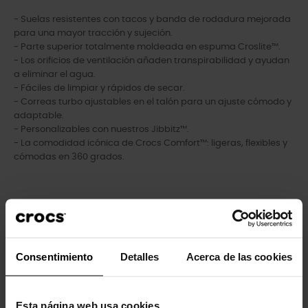
- Suelas resistentes con tacos y banda de rodadura mejorada
para una mayor tracción y sujeción.
- Parte superior totalmente moldeada en espuma Croslite™.
- Los orificios de ventilación añaden transpirabilidad y ayudan
a eliminar el agua.
- Fáciles de limpiar y rápidos de secar.
- Correas turbo ajustables en el talón para un ajuste cómodo y
adaptable.
- Personalizables con nuestros Jibbitz™.
- La comodidad icónica de Crocs Comfort™: ligeras, flexibles y
cómodas en 360 grados.
Los clientes que compraron este
producto también han comprado:
Consentimiento
Detalles
Acerca de las cookies
-20%
-20%
Esta página web usa cookies