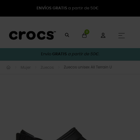
ENVÍOS GRATIS
a partir de 50€
0
Naveg
☰
Envío
GRATIS
a partir de 50€.
Zuecos unisex All Terrain U
Mujer
Zuecos