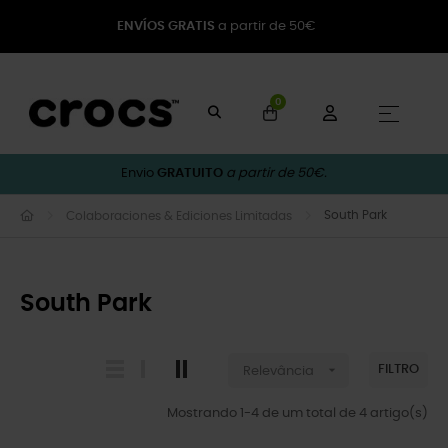
ENVÍOS GRATIS
a partir de 50€
0
Toggle
☰
Envio
GRATUITO
a partir de 50€.
South Park
Colaboraciones & Ediciones Limitadas
South Park

FILTRO
Relevância
Mostrando 1-4 de um total de 4 artigo(s)