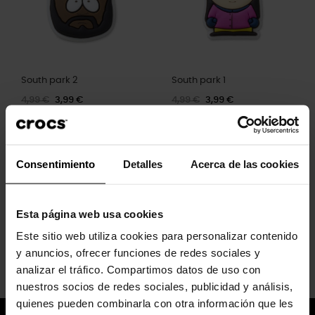
South park 2
South park 1
4,99 €
3,99 €
4,99 €
3,99 €
Consentimiento
Detalles
Acerca de las cookies
Mostrando 1-4 de um total de 4 artigo(s)
Esta página web usa cookies
Este sitio web utiliza cookies para personalizar contenido
Voltar ao topo

y anuncios, ofrecer funciones de redes sociales y
analizar el tráfico. Compartimos datos de uso con
nuestros socios de redes sociales, publicidad y análisis,
quienes pueden combinarla con otra información que les
Junte-se ao Crocs™ Club e aproveite 10% de desconto na sua