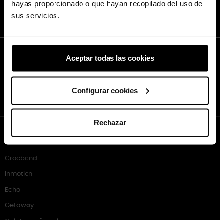
hayas proporcionado o que hayan recopilado del uso de
próxima compra.
sus servicios.
Inscreva-se já!
Entre na minha conta
Aceptar todas las cookies
#Localize sua loja
Crocs.es (España)
Configurar cookies
#CrocsSpain
Rechazar
COLEÇÕES
Classic
Crocband
Inmotion
Echo
Getaway