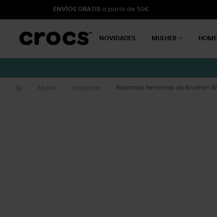
ENVÍOS GRATIS
a partir de 50€
NOVIDADES
MULHER
HOM
Bailarinas femininas do Brooklyn W
Mulher
Bailarinas