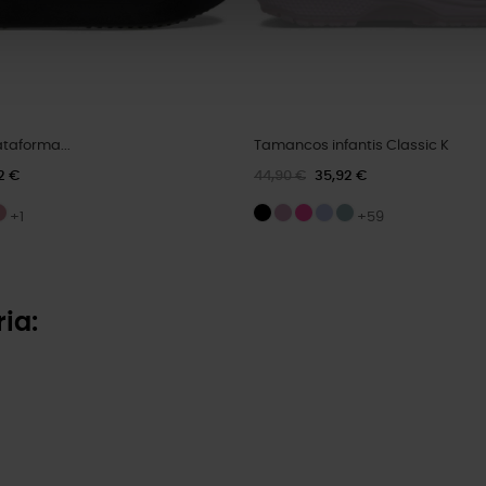
taforma...
Tamancos infantis Classic K
2 €
44,90 €
35,92 €
+1
+59
ia: