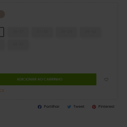
Quartz
CK
36-37
37-38
38-39
39-40
42-43
ADICIONAR AO CARRINHO
OCK
Partilhar
Tweet
Pinterest