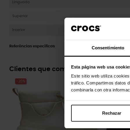
Linguado
Superior
Interior
Referências específicas
Consentimiento
Esta página web usa cookie
Clientes que compraram este prod
Este sitio web utiliza cookie
-20%
-20%
tráfico. Compartimos datos d
combinarla con otra informac
Rechazar