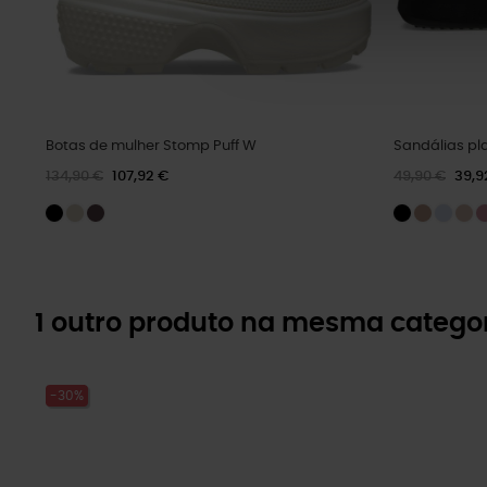
Botas de mulher Stomp Puff W
Sandálias pla
134,90 €
107,92 €
49,90 €
39,9
1 outro produto na mesma categor
-30%