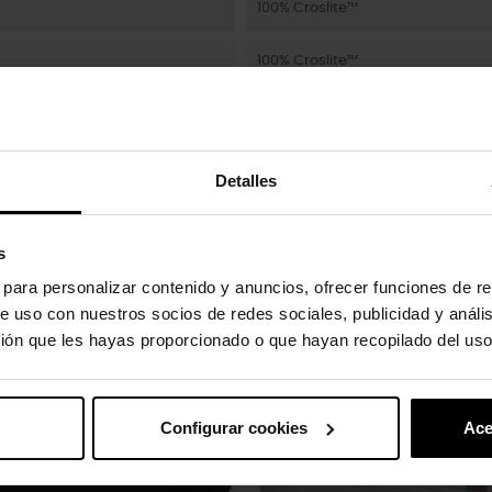
100% Croslite™
100% Croslite™
100% Croslite™
Detalles
s
uto também compraram:
s para personalizar contenido y anuncios, ofrecer funciones de re
-20%
e uso con nuestros socios de redes sociales, publicidad y análi
ión que les hayas proporcionado o que hayan recopilado del uso
Configurar cookies
Ace