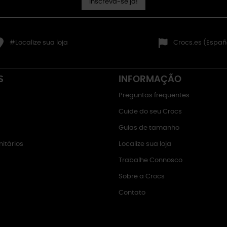
Inscreva-se já!
#Localize sua loja
Crocs.es (Españ
S
INFORMAÇÃO
Preguntas frequentes
Cuide do seu Crocs
Guias de tamanho
itários
Localize sua loja
Trabalhe Connosco
Sobre a Crocs
Contato