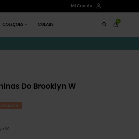
Mi Cuenta
0
COLEÇOES
COLABS
ninas Do Brooklyn W
UPE 22,05 €
lyn W