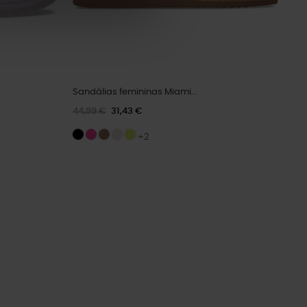
Sandálias femininas Miami...
44,99 €
31,43 €
+2