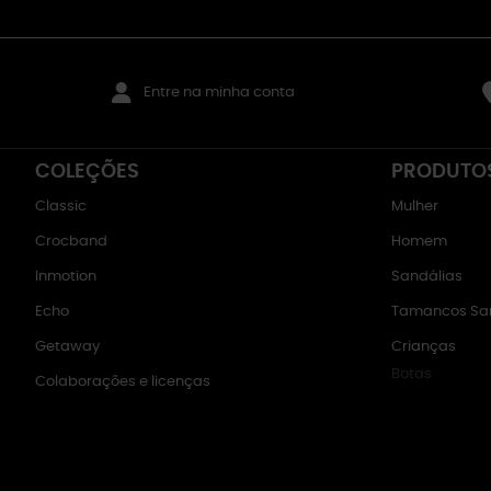
Entre na minha conta
COLEÇÕES
PRODUTO
Classic
Mulher
Crocband
Homem
Inmotion
Sandálias
Echo
Tamancos San
Getaway
Crianças
Botas
Colaborações e licenças