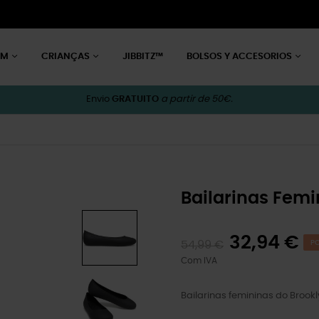
EM
CRIANÇAS
JIBBITZ™
BOLSOS Y ACCESORIOS
Envio
GRATUITO
a partir de 50€.
Bailarinas Femi
32,94 €
54,99 €
PO
Com IVA
Bailarinas femininas do Brook