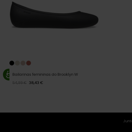
Bailarinas femininas do Brooklyn W
54,99 €
38,43 €
Junt