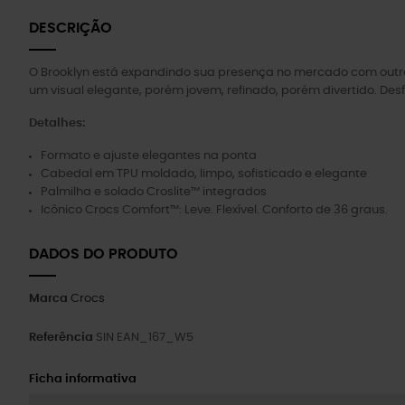
DESCRIÇÃO
O Brooklyn está expandindo sua presença no mercado com outro d
um visual elegante, porém jovem, refinado, porém divertido. De
Detalhes:
Formato e ajuste elegantes na ponta
Cabedal em TPU moldado, limpo, sofisticado e elegante
Palmilha e solado Croslite™ integrados
Icônico Crocs Comfort™: Leve. Flexível. Conforto de 36 graus.
DADOS DO PRODUTO
Marca
Crocs
Referência
SIN EAN_167_W5
Ficha informativa