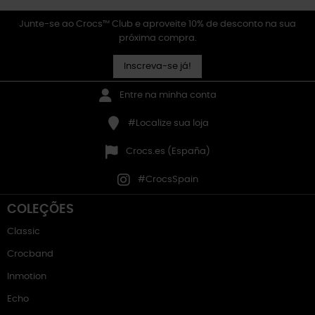
Junte-se ao Crocs™ Club e aproveite 10% de desconto na sua
próxima compra.
Inscreva-se já!
Entre na minha conta
#Localize sua loja
Crocs.es (España)
#CrocsSpain
COLEÇÕES
Classic
Crocband
Inmotion
Echo