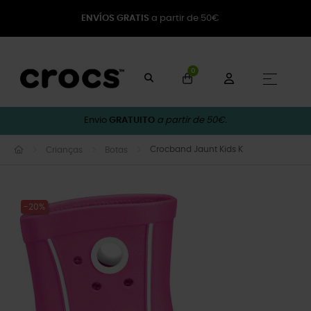
ENVÍOS GRATIS
a partir de 50€
0
Toggle
☰
Envio
GRATUITO
a partir de 50€.
Crocband Jaunt Kids K
Crianças
Botas
-20%