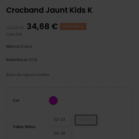
Crocband Jaunt Kids K
34,68 €
43,35 €
POUPE 8,67 €
Com IVA
Marca
Crocs
Referência
11018
Bota de agua croslite
Fuchsia
Cor
32-33
33-34
Tallas Niños
34-35