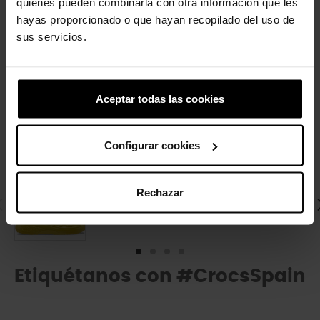
quienes pueden combinarla con otra información que les
Día nublado, con la probabilidad de agua... Perfecto para
hayas proporcionado o que hayan recopilado del uso de
Crocband Jaunt Kids! Si buscas una bota de agua que ofrezca
sus servicios.
estilo y confort Crocband Jaunt Kids es para ti. Con agujeros
para Jibbitz .
Aceptar todas las cookies
4 outros produtos na mesma
categoria:
Configurar cookies
-20%
Botas de criança Classic T
Rechazar
44,90 €
35,92 €
Etiquétanos con #CrocsSpain