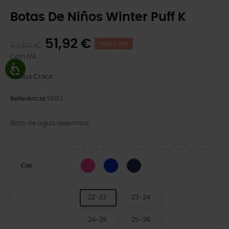
Botas De Niños Winter Puff K
51,92 €
64,90 €
POUPE 20%
Com IVA
Marca
Crocs
Referência
14613
Bota de agua deportiva
Rosa elétrico/cinza claro
Azul Cerúleo/Cinzento Claro
Marinha/Rede
Cor
22-23
23-24
24-25
25-26