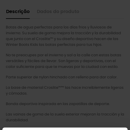
Descrição
Dados do produto
Botas de agua perfectas para los días frios y lluviosos de
invierno. Su suela de goma mejora la tracción y la durabilidad
que junto con el Croslite™ y su diseño deportivo hacen de las
Winter Boots Kids las botas perfectas para tus hijos.
No te preocupes por el invierno y sal a la calle con estas botas
versátiles y fáciles de llevar. Son ligeras y deportivas, con el
calor suficiente para que te muevas por la ciudad con estilo.
Parte superior de nylon hinchado con relleno para dar calor.
La base de material Croslite™™ las hace increíblemente ligeras
y cómodas.
Banda deportiva inspirada en las zapatillas de deporte.
Las vainas de goma de la suela exterior mejoran la tracción y la
durabilidad.