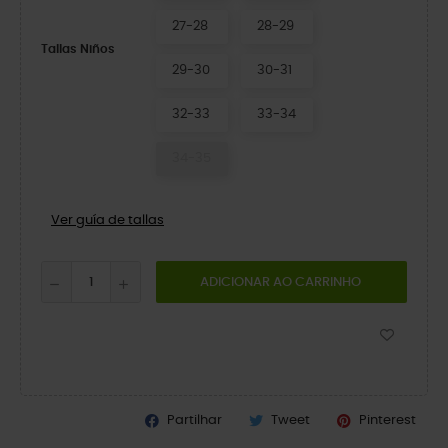
27-28
28-29
Tallas Niños
29-30
30-31
32-33
33-34
34-35
Ver guía de tallas
ADICIONAR AO CARRINHO
Partilhar
Tweet
Pinterest