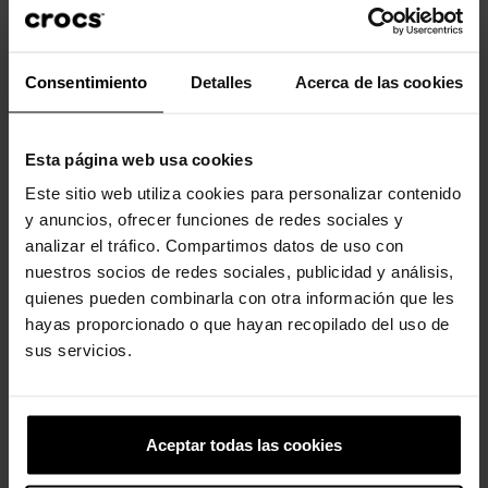
El icónico Crocs Comfort™: Ligeros. Flexible. Confort de 360
grados.
Consentimiento
Detalles
Acerca de las cookies
Clientes que compraram este
produto também compraram:
Esta página web usa cookies
Este sitio web utiliza cookies para personalizar contenido
-20%
-20%
y anuncios, ofrecer funciones de redes sociales y
analizar el tráfico. Compartimos datos de uso con
nuestros socios de redes sociales, publicidad y análisis,
quienes pueden combinarla con otra información que les
hayas proporcionado o que hayan recopilado del uso de
sus servicios.
Classic Lined Slipper
Zuecos de niños Star Wars...
34,90 €
27,92 €
54,99 €
43,99 €
Aceptar todas las cookies