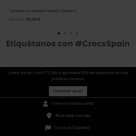
Tamancos unissex Classic Glitter U
59,90 €
47,92 €
Etiquétanos con #CrocsSpain
Junte-se ao Crocs™ Club e aproveite 10% de desconto na sua
próxima compra.
Inscreva-se já!
Entre na minha conta
#Localize sua loja
Crocs.es (España)