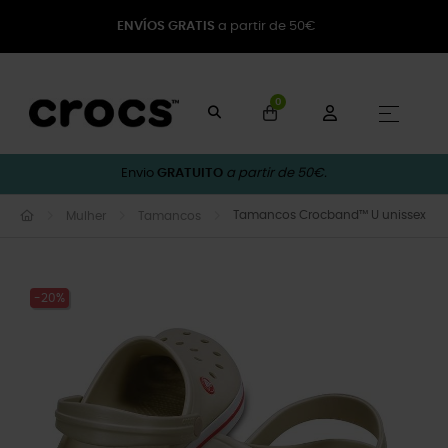
ENVÍOS GRATIS
a partir de 50€
0
Toggle
☰
Envio
GRATUITO
a partir de 50€.
Tamancos Crocband™ U unissex
Mulher
Tamancos
-20%