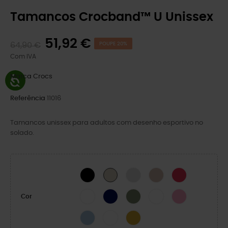
Tamancos Crocband™ U Unissex
51,92 €
64,90 €
POUPE 20%
Com IVA
Marca
Crocs
Referência
11016
Tamancos unissex para adultos com desenho esportivo no
solado.
BLACK
Atmosphere
Quartz
Digital Raspberr
Stucco/Melão
WHITE
NAVY
Cargo
White/Starfish
Pink Lemonade
Cor
Blue Frost/Guava
White/Serene Green
Turmeric