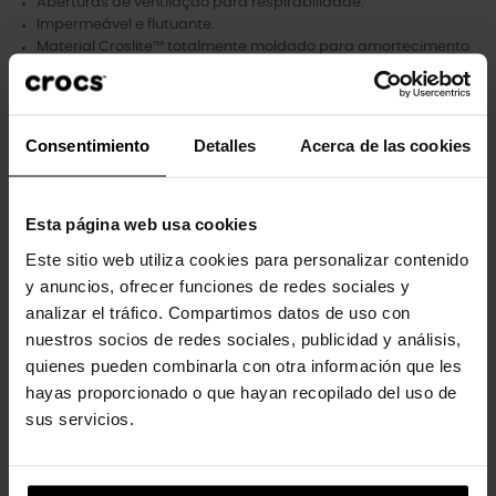
Aberturas de ventilação para respirabilidade.
Impermeável e flutuante.
Material Croslite™ totalmente moldado para amortecimento
leve e conforto.
Tira giratória no calcanhar para um ajuste mais seguro.
Personalizável com pingentes Jibbitz™.
Icônico Crocs Comfort™: Leve. Flexível. Conforto de 36 graus.
Consentimiento
Detalles
Acerca de las cookies
Esta página web usa cookies
Clientes que compraram este
Este sitio web utiliza cookies para personalizar contenido
produto também compraram:
y anuncios, ofrecer funciones de redes sociales y
analizar el tráfico. Compartimos datos de uso con
-20%
-20%
nuestros socios de redes sociales, publicidad y análisis,
quienes pueden combinarla con otra información que les
hayas proporcionado o que hayan recopilado del uso de
sus servicios.