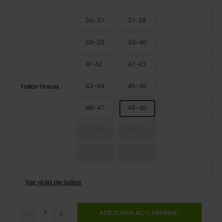
36-37
37-38
38-39
39-40
41-42
42-43
43-44
45-46
Tallas Unisex
46-47
48-49
49-50
50-51
51-52
52-53
Ver guía de tallas
ADICIONAR AO CARRINHO