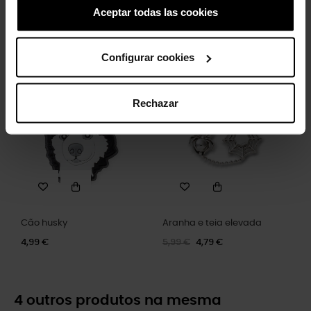
Aceptar todas las cookies
Minnie Mouse Disney
Rosto do Ursinho Pooh
4,99 €
3,99 €
4,99 €
3,99 €
Configurar cookies
-20%
Rechazar
Cão husky
Aranha e teia elevada
4,99 €
5,99 €
4,79 €
4 outros produtos na mesma