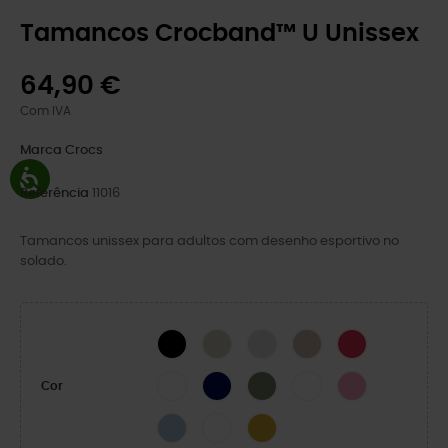
Tamancos Crocband™ U Unissex
64,90 €
Com IVA
Marca
Crocs
Referência
11016
Tamancos unissex para adultos com desenho esportivo no
solado.
BLACK
Stucco/Melão
Atmosphere
Quartz
Digital Raspberr
WHITE
NAVY
Cargo
White/Starfish
Pink Lemonade
Cor
Blue Frost/Guava
White/Serene Green
Turmeric