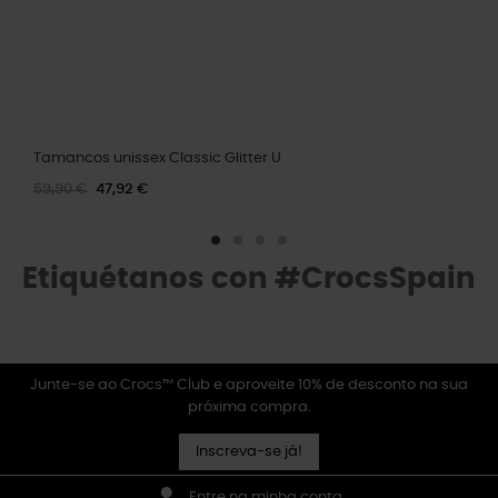
Tamancos unissex Classic Glitter U
59,90 €
47,92 €
Etiquétanos con #CrocsSpain
Junte-se ao Crocs™ Club e aproveite 10% de desconto na sua
próxima compra.
Inscreva-se já!
Entre na minha conta