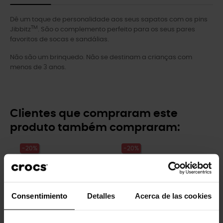
Dê um toque de personalidade aos seus sapatos com os pins
TM
Jibbitz
. São o complemento perfeito para os seus pares
favoritos de socas e sandálias.
Não são um brinquedo. Não se destinam a crianças com
menos de 3 anos.
Clientes que compraram este
produto também compraram:
-20%
-20%
Consentimiento
Detalles
Acerca de las cookies