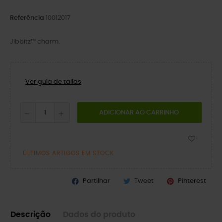
Referência
10012017
Jibbitz™ charm.
Ver guía de tallas
ADICIONAR AO CARRINHO
ÚLTIMOS ARTIGOS EM STOCK
Partilhar
Tweet
Pinterest
Descrição
Dados do produto