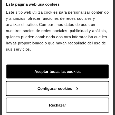
Esta página web usa cookies
Tubarãozinho
Tamancos clássicos
Este sitio web utiliza cookies para personalizar contenido
unissex...
4,99 €
3,99 €
y anuncios, ofrecer funciones de redes sociales y
59,90 €
47,92 €
analizar el tráfico. Compartimos datos de uso con
nuestros socios de redes sociales, publicidad y análisis,
quienes pueden combinarla con otra información que les
-20%
-20%
hayas proporcionado o que hayan recopilado del uso de
sus servicios.
Aceptar todas las cookies
NBA Miami Heat 1
Bola de futebol
Configurar cookies
4,99 €
3,99 €
4,99 €
3,99 €
Rechazar