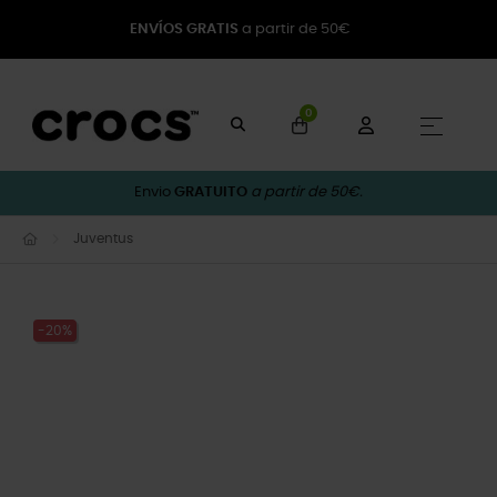
ENVÍOS GRATIS
a partir de 50€
0
Toggle
☰
Envio
GRATUITO
a partir de 50€.
Juventus
-20%