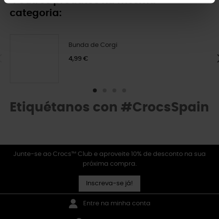
4 outros produtos na mesma
categoria:
Bunda de Corgi
4,99 €
Etiquétanos con #CrocsSpain
Junte-se ao Crocs™ Club e aproveite 10% de desconto na sua
próxima compra.
Inscreva-se já!
Entre na minha conta