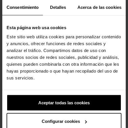
Consentimiento
Detalles
Acerca de las cookies
-20%
Esta página web usa cookies
Este sitio web utiliza cookies para personalizar contenido
y anuncios, ofrecer funciones de redes sociales y
analizar el tráfico. Compartimos datos de uso con
nuestros socios de redes sociales, publicidad y análisis,
Letra P
Rosto do Ursinho Pooh
quienes pueden combinarla con otra información que les
5,99 €
4,99 €
3,99 €
hayas proporcionado o que hayan recopilado del uso de
sus servicios.
-4%
-20%
Aceptar todas las cookies
Configurar cookies