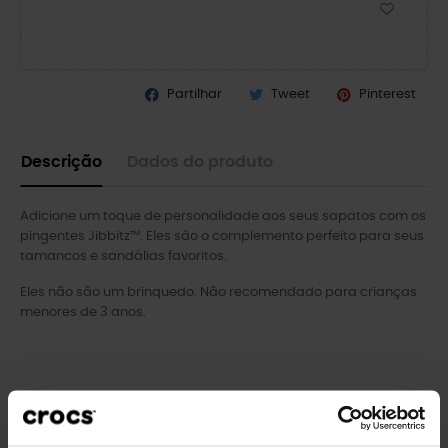
Partilhar
Tweet
Pinterest
Descrição
Dados do produto
Adicione um toque de personalidade aos seus sapatos com os
pingentes Jibbitz™. Eles são o complemento perfeito para seus
tamancos e sandálias favoritos.
Eles não são um brinquedo. Não recomendado para crianças
menores de 3 anos.
Clientes que compraram este
produto também compraram: