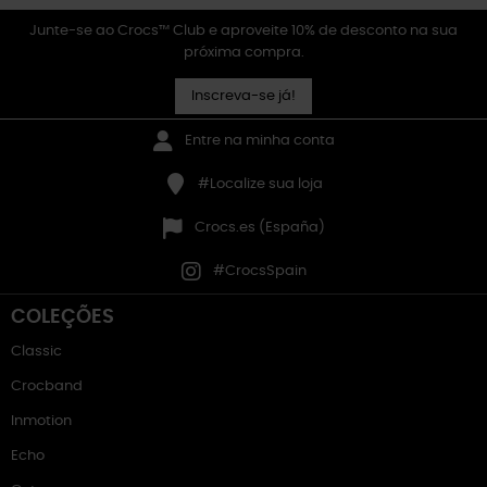
Junte-se ao Crocs™ Club e aproveite 10% de desconto na sua
próxima compra.
Inscreva-se já!
Entre na minha conta
#Localize sua loja
Crocs.es (España)
#CrocsSpain
COLEÇÕES
Classic
Crocband
Inmotion
Echo