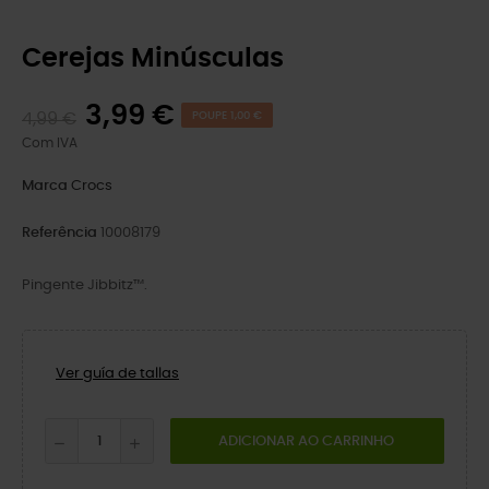
Cerejas Minúsculas
3,99 €
4,99 €
POUPE 1,00 €
Com IVA
Marca
Crocs
Referência
10008179
Pingente Jibbitz™.
Ver guía de tallas
ADICIONAR AO CARRINHO