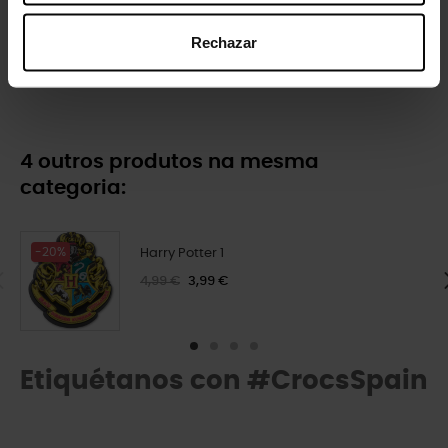
Rechazar
Laço assimétrico azul
Letra dorada B
4,99 €
4,79 €
5,99 €
4,79 €
4 outros produtos na mesma
categoria:
-20%
Harry Potter 1
4,99 €
3,99 €
Etiquétanos con #CrocsSpain