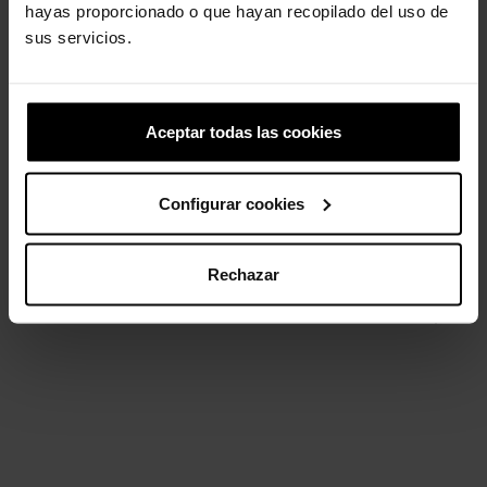
hayas proporcionado o que hayan recopilado del uso de
sus servicios.
Margarida Prateada 1
Sandálias plataforma...
5,99 €
49,90 €
39,92 €
Aceptar todas las cookies
Configurar cookies
4 outros produtos na mesma
categoria:
Rechazar