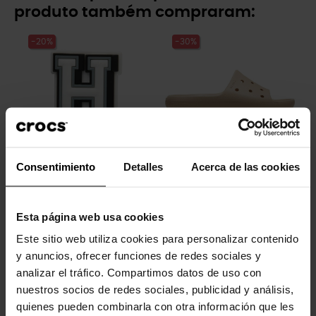
produto também compraram:
-20%
-30%
Consentimiento
Detalles
Acerca de las cookies
Letra H
Sandálias slide unissex...
4,99 €
3,99 €
34,99 €
24,43 €
Esta página web usa cookies
Este sitio web utiliza cookies para personalizar contenido
-20%
y anuncios, ofrecer funciones de redes sociales y
analizar el tráfico. Compartimos datos de uso con
nuestros socios de redes sociales, publicidad y análisis,
quienes pueden combinarla con otra información que les