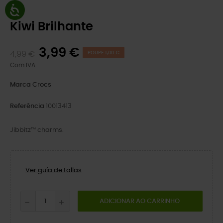
Kiwi Brilhante
3,99 €
4,99 €
POUPE 1,00 €
Com IVA
Marca
Crocs
Referência
10013413
Jibbitz™ charms.
Ver guía de tallas
ADICIONAR AO CARRINHO