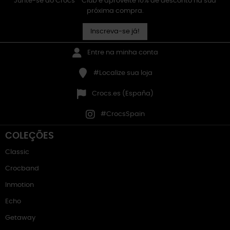
Junte-se ao Crocs™ Club e aproveite 10% de desconto na sua
próxima compra.
Inscreva-se já!
Entre na minha conta
#Localize sua loja
Crocs.es (España)
#CrocsSpain
COLEÇÕES
Classic
Crocband
Inmotion
Echo
Getaway