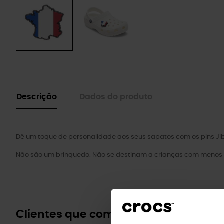
Descrição
Dados do produto
Dê um toque de personalidade aos seus sapatos com os pins Jib
Não são um brinquedo. Não se destinam a crianças com menos 
Clientes que compraram este prod