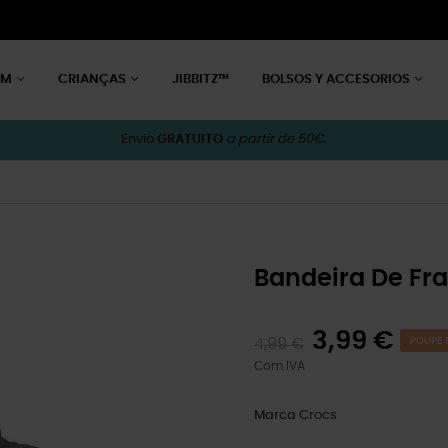
EM
CRIANÇAS
JIBBITZ™
BOLSOS Y ACCESORIOS
Envio
GRATUITO
a partir de 50€.
Bandeira De Fr
3,99 €
4,99 €
POUPE 1
Com IVA
Marca
Crocs