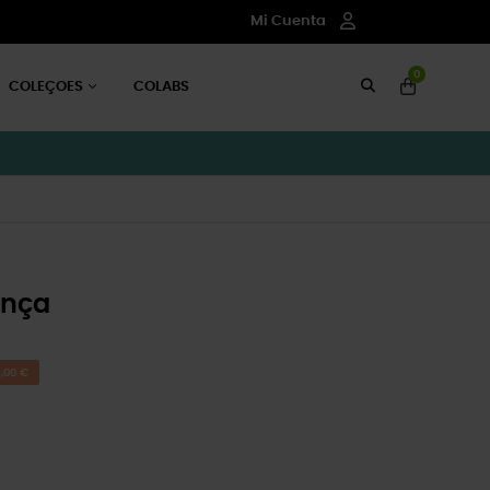
Mi Cuenta
0
COLEÇOES
COLABS
ança
,00 €