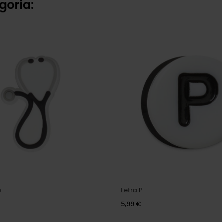
goria:
o
Letra P
5,99 €