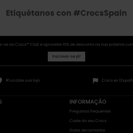
Etiquétanos con #CrocsSpain
e-se ao Crocs™ Club e aproveite 10% de desconto na sua próxima co
Inscreva-se já!
#Localize sua loja
Crocs.es (Españ
S
INFORMAÇÃO
Preguntas frequentes
Cuide do seu Crocs
Guias de tamanho