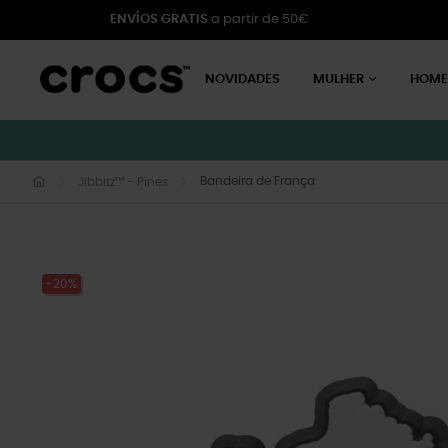
ENVÍOS GRATIS
a partir de 50€
NOVIDADES
MULHER
HOM
Bandeira de França
Jibbitz™ - Pines
-20%