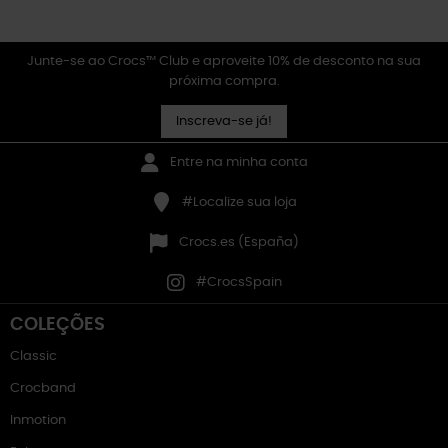
Junte-se ao Crocs™ Club e aproveite 10% de desconto na sua
próxima compra.
Inscreva-se já!
Entre na minha conta
#Localize sua loja
Crocs.es (España)
#CrocsSpain
COLEÇÕES
Classic
Crocband
Inmotion