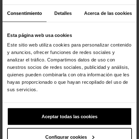
-20%
-20%
Consentimiento
Detalles
Acerca de las cookies
Esta página web usa cookies
Este sitio web utiliza cookies para personalizar contenido
y anuncios, ofrecer funciones de redes sociales y
analizar el tráfico. Compartimos datos de uso con
Letra K
Pack 5 cartel de neón...
nuestros socios de redes sociales, publicidad y análisis,
4,99 €
3,99 €
18,99 €
15,19 €
quienes pueden combinarla con otra información que les
hayas proporcionado o que hayan recopilado del uso de
sus servicios.
4 outros produtos na mesma
categoria:
Aceptar todas las cookies
-20%
Configurar cookies