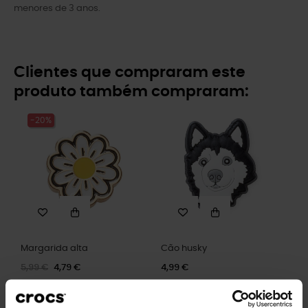
menores de 3 anos.
Clientes que compraram este
produto também compraram:
-20%
Margarida alta
Cão husky
5,99 €
4,79 €
4,99 €