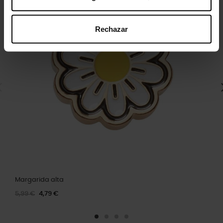
Rechazar
Margarida alta
5,99 €
4,79 €