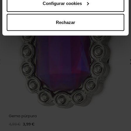
Configurar cookies
Rechazar
Gema púrpura
4,99 €
3,99 €