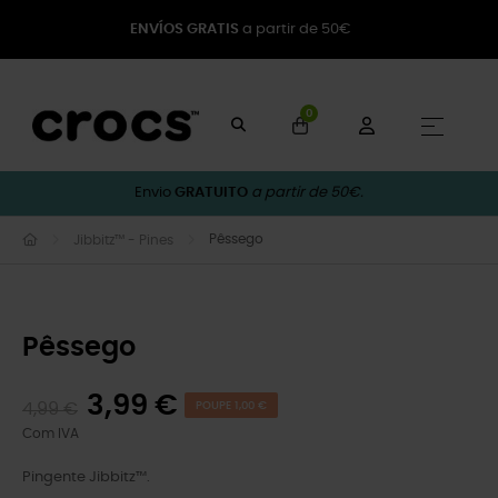
ENVÍOS GRATIS
a partir de 50€
0
Toggle
☰
Envio
GRATUITO
a partir de 50€.
Pêssego
Jibbitz™ - Pines
Pêssego
3,99 €
4,99 €
POUPE 1,00 €
Com IVA
Pingente Jibbitz™.