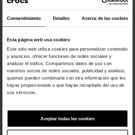
-20%
-20%
Consentimiento
Detalles
Acerca de las cookies
Esta página web usa cookies
Este sitio web utiliza cookies para personalizar contenido
y anuncios, ofrecer funciones de redes sociales y
analizar el tráfico. Compartimos datos de uso con
nuestros socios de redes sociales, publicidad y análisis,
Cocó do Lil
Número 8
quienes pueden combinarla con otra información que les
4,99 €
3,99 €
4,99 €
3,99 €
hayas proporcionado o que hayan recopilado del uso de
sus servicios.
4 outros produtos na mesma
categoria:
Aceptar todas las cookies
-20%