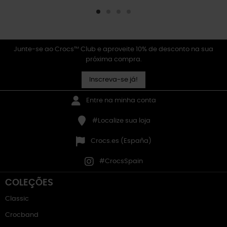
Junte-se ao Crocs™ Club e aproveite 10% de desconto na sua
próxima compra.
Inscreva-se já!
Entre na minha conta
#Localize sua loja
Crocs.es (España)
#CrocsSpain
COLEÇÕES
Classic
Crocband