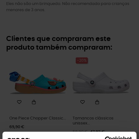
Eles não são um brinquedo. Não recomendado para crianças
menores de 3 anos.
Clientes que compraram este
produto também compraram:
-20%
One Piece Chopper Classic...
Tamancos clássicos
unissex...
69,90 €
59,90 €
47,92 €